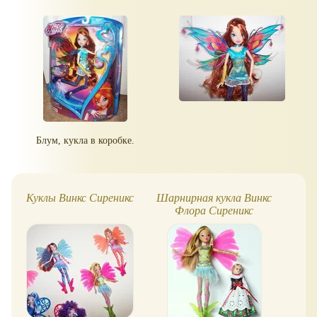
Блум, кукла в коробке.
Куклы Винкс Сиреникс
Шарнирная кукла Винкс
Ша
Флора Сиреникс
Бл