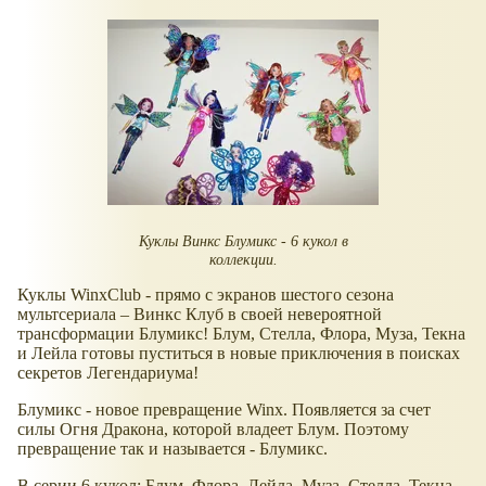
Куклы Винкс Блумикс - 6 кукол в
коллекции.
Куклы WinxClub - прямо с экранов шестого сезона
мультсериала – Винкс Клуб в своей невероятной
трансформации Блумикс! Блум, Стелла, Флора, Муза, Текна
и Лейла готовы пуститься в новые приключения в поисках
секретов Легендариума!
Блумикс - новое превращение Winx. Появляется за счет
силы Огня Дракона, которой владеет Блум. Поэтому
превращение так и называется - Блумикс.
В серии 6 кукол: Блум, Флора, Лейла, Муза, Стелла, Текна.