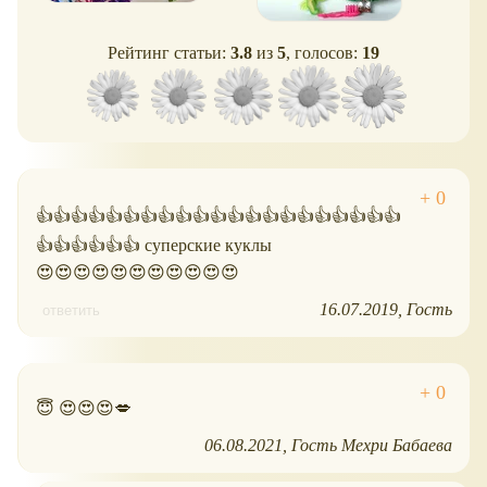
Рейтинг статьи:
3.8
из
5
, голосов:
19
👍👍👍👍👍👍👍👍👍👍👍👍👍👍👍👍👍👍👍👍👍
👍👍👍👍👍👍 суперские куклы
😍😍😍😍😍😍😍😍😍😍😍
16.07.2019
Гость
ответить
😇 😍😍😍💋
06.08.2021
Гость Мехри Бабаева