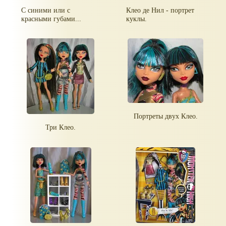
С синими или с
Клео де Нил - портрет
красными губами...
куклы.
Портреты двух Клео.
Три Клео.