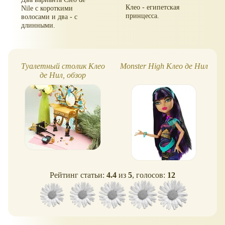
Клео - египетская
Nile с короткими
принцесса.
волосами и два - с
длинными.
Туалетный столик Клео
Monster High Клео де Нил
B
де Нил, обзор
Рейтинг статьи:
4.4
из
5
, голосов:
12