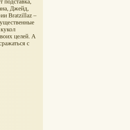
т подставка,
ана, Джейд,
и Bratzillaz –
огущественные
 кукол
своих целей. А
сражаться с