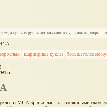
ти мира кукол, игрушек, детских книг и журналов, партворков,
 MGA
 взрослых
шарнирные куклы
большеголовые ку
2
2015
GA
уклы от MGA Братзиллас, со стеклянными глазками