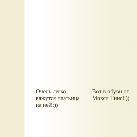
Очень легко
Вот в обуви от
вяжутся платьица
Мокси Тинс!:))
на неё!:))