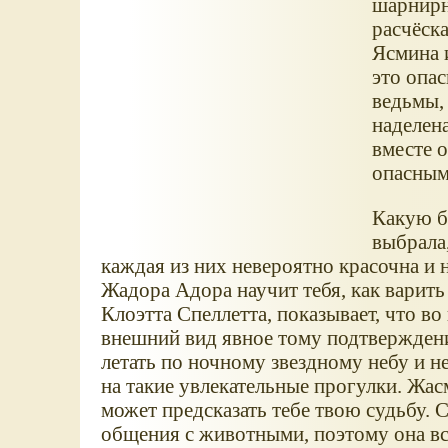
шарнирн
расчёска
Ясмина и
это опа
ведьмы,
наделена
вместе 
опасным
Какую б
выбрала,
каждая из них невероятно красочна и 
Жадора Адора научит тебя, как варить 
Клоэтта Спеллетта, показывает, что во
внешний вид явное тому подтвержден
летать по ночному звездному небу и н
на такие увлекательные прогулки. Жа
может предсказать тебе твою судьбу. 
общения с животными, поэтому она все