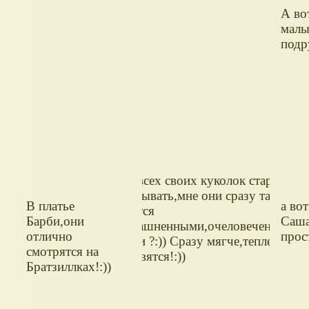
А во
малы
подр
Да,я всех своих куколок стараюсь
обвязывать,мне они сразу такими
В платье
а во
кажутся
Барби,они
Саша
одомашненными,очеловеченными
отлично
прос
что ли ?:)) Сразу мягче,теплее
смотрятся на
становятся!:))
Братзиллках!:))