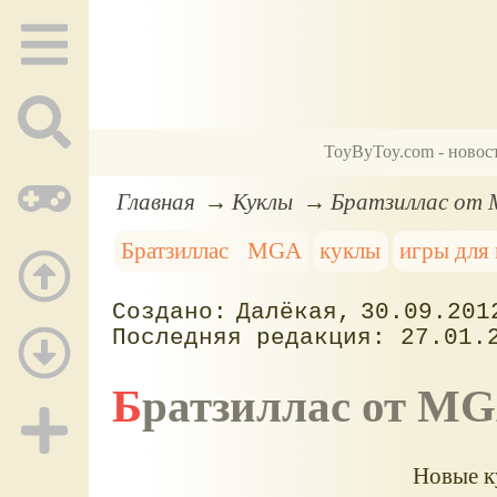
ToyByToy.com - новос
Главная
Куклы
Братзиллас от
Братзиллас
MGA
куклы
игры для
Далёкая
30.09.201
27.01.
Братзиллас от M
Новые к