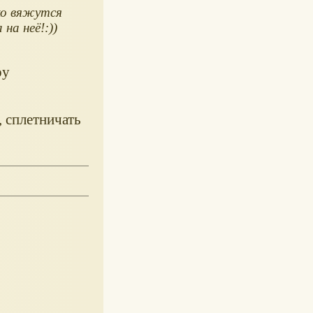
ко вяжутся
на неё!:))
ру
, сплетничать