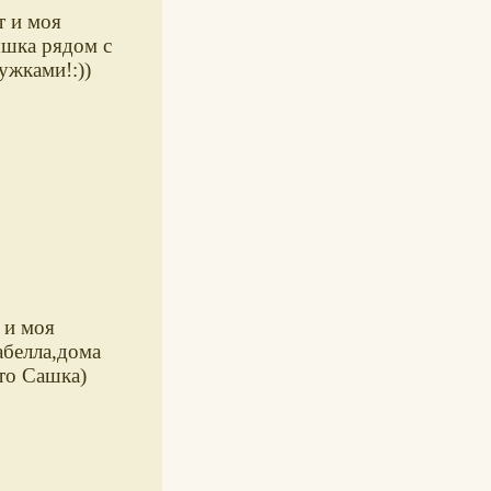
т и моя
шка рядом с
ужками!:))
т и моя
белла,дома
то Сашка)