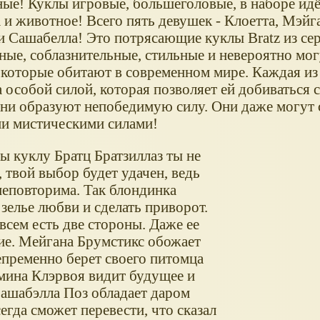
ые! Куклы игровые, большеголовые, в наборе идё
 и животное! Всего пять девушек - Клоетта, Мэйг
 Сашабелла! Это потрясающие куклы Bratz из сери
сные, соблазнительные, стильные и невероятно м
 которые обитают в современном мире. Каждая из
 особой силой, которая позволяет ей добиваться 
они образуют непобедимую силу. Они даже могут 
и мистическими силами!
ы куклу Братц Братзиллаз ты не
 твой выбор будет удачен, ведь
неповторима. Так блондинка
зелье любви и сделать приворот.
 всем есть две стороны. Даже ее
ие. Мейгана Брумстикс обожает
епременно берет своего питомца
смина Клэрвоя видит будущее и
Сашабэлла Поз обладает даром
гда сможет перевести, что сказал