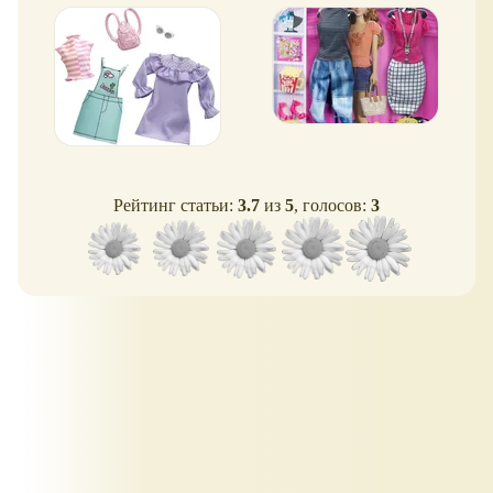
Рейтинг статьи:
3.7
из
5
, голосов:
3