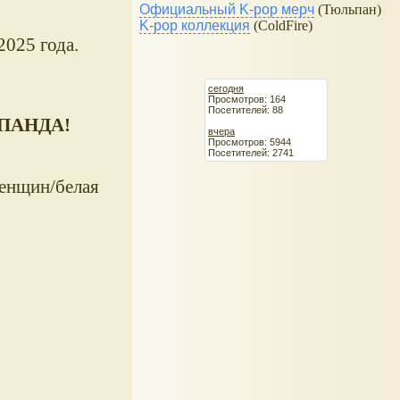
Официальный K-pop мерч
(Тюльпан)
K-pop коллекция
(ColdFire)
2025 года.
сегодня
Просмотров: 164
Посетителей: 88
1 ПАНДА!
вчера
Просмотров: 5944
Посетителей: 2741
женщин/белая