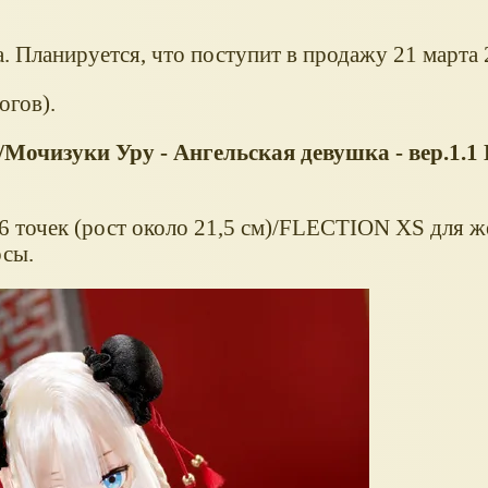
а. Планируется, что поступит в продажу 21 марта 
огов).
очизуки Уру - Ангельская девушка - вер.1.
 6 точек (рост около 21,5 см)/FLECTION XS для 
осы.