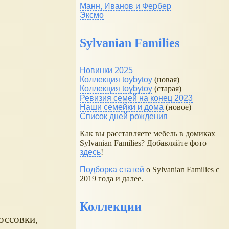
Манн, Иванов и Фербер
Эксмо
Sylvanian Families
Новинки 2025
Коллекция toybytoy
(новая)
Коллекция toybytoy
(старая)
Ревизия семей на конец 2023
Наши семейки и дома
(новое)
Список дней рождения
Как вы расставляете мебель в домиках
Sylvanian Families? Добавляйте фото
здесь
!
Подборка статей
о Sylvanian Families с
2019 года и далее.
Коллекции
оссовки,