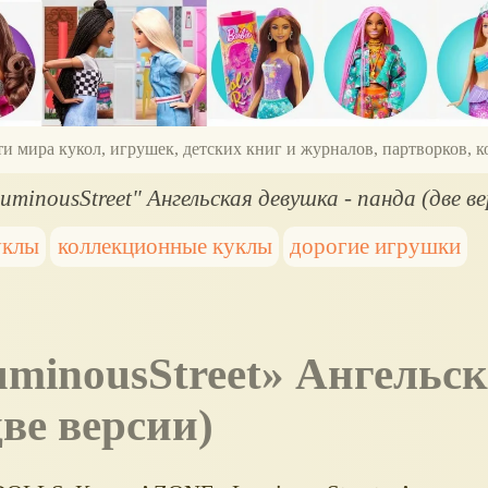
ти мира кукол, игрушек, детских книг и журналов, партворков,
minousStreet" Ангельская девушка - панда (две ве
уклы
коллекционные куклы
дорогие игрушки
minousStreet
Ангельск
две версии)