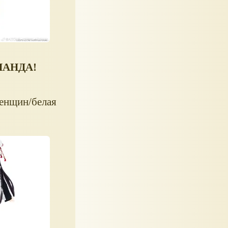
 ПАНДА!
женщин/белая