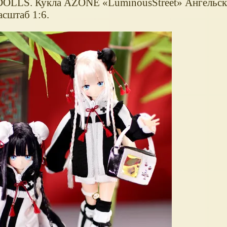
E DOLLS. Кукла AZONE
LuminousStreet
Ангельск
асштаб 1:6.