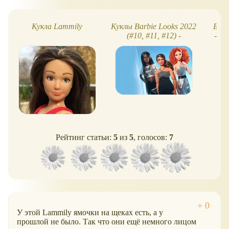
Кукла Lammily
Куклы Barbie Looks 2022
Барб
(#10, #11, #12) -
- бо
встречаем новеньких!
Рейтинг статьи:
5
из
5
, голосов:
7
У этой Lammily ямочки на щеках есть, а у
прошлой не было. Так что они ещё немного лицом