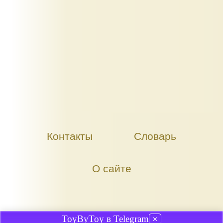
Контакты
Словарь
О сайте
ToyByToy в Telegram
✕