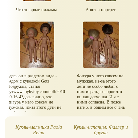
Что-то вроде пижамы.
А вот и портрет.
Здесь он в раздетом виде -
Фигура у него совсем не
рядом с куколкой Gotz
мужская, из-за этого
Подружка, статья
дети не особо любят с
тутwww.toybytoy.com/doll/2010-
ним играть, говорят что
10-16-4Здесь видно, что
он как девчонка. И я с
фигура у него совсем не
ними согласна. В поясе
мужская, из-за этого дети не
изгиб, в общем всё очень
особо любят с ним играть,
по-женски.
говорят что как девчонка. И я с
ними согласна.
Куклы-мальчики Paola
Куклы-испанцы: Фаллер и
P
Reina
другие