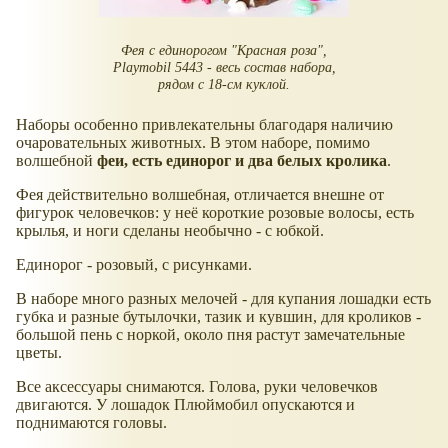
Фея с единорогом "Красная роза",
Playmobil 5443 - весь состав набора,
рядом с 18-см куклой.
Наборы особенно привлекательны благодаря наличию
очаровательных животных. В этом наборе, помимо
волшебной
феи, есть единорог и два белых кролика
.
Фея действительно волшебная, отличается внешне от
фигурок человечков: у неё короткие розовые волосы, есть
крылья, и ноги сделаны необычно - с юбкой.
Единорог - розовый, с рисунками.
В наборе много разных мелочей - для купания лошадки есть
губка и разные бутылочки, тазик и кувшин, для кроликов -
большой пень с норкой, около пня растут замечательные
цветы.
Все аксессуары снимаются. Голова, руки человечков
двигаются. У лошадок Плюймобил опускаются и
поднимаются головы.