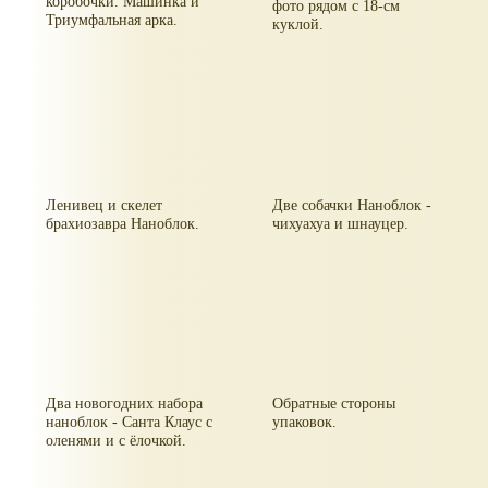
коробочки. Машинка и
фото рядом с 18-см
Триумфальная арка.
куклой.
Ленивец и скелет
Две собачки Наноблок -
брахиозавра Наноблок.
чихуахуа и шнауцер.
Два новогодних набора
Обратные стороны
наноблок - Санта Клаус с
упаковок.
оленями и с ёлочкой.