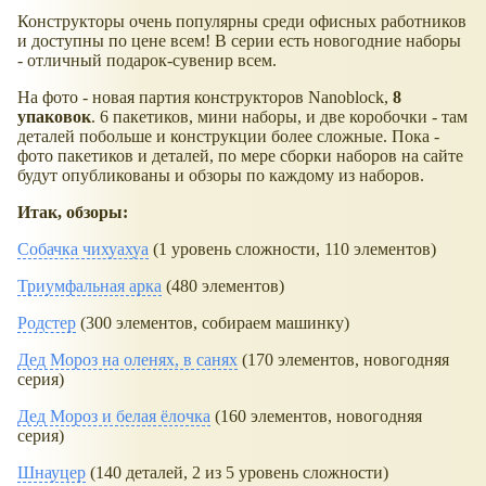
Конструкторы очень популярны среди офисных работников
и доступны по цене всем! В серии есть новогодние наборы
- отличный подарок-сувенир всем.
На фото - новая партия конструкторов Nanoblock,
8
упаковок
. 6 пакетиков, мини наборы, и две коробочки - там
деталей побольше и конструкции более сложные. Пока -
фото пакетиков и деталей, по мере сборки наборов на сайте
будут опубликованы и обзоры по каждому из наборов.
Итак, обзоры:
Собачка чихуахуа
(1 уровень сложности, 110 элементов)
Триумфальная арка
(480 элементов)
Родстер
(300 элементов, собираем машинку)
Дед Мороз на оленях, в санях
(170 элементов, новогодняя
серия)
Дед Мороз и белая ёлочка
(160 элементов, новогодняя
серия)
Шнауцер
(140 деталей, 2 из 5 уровень сложности)