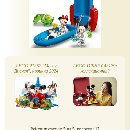
LEGO 21352 "Магия
LEGO DISNEY 43179:
Диснея", новинка 2024
коллекционный
конструктор Микки и
Минни Маус
Рейтинг статьи:
5
из
5
, голосов:
12