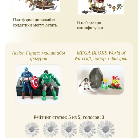
Платформа дирижабля -
В наборе три
солдатики могут летать.
минифигурки.
Action Figure: масштабы
MEGA BLOKS World of
фигурок
Warcraft, набор 3 фигурки
Рейтинг статьи:
5
из
5
, голосов:
3