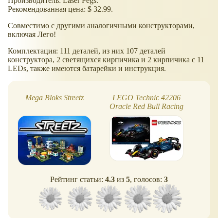
Производитель: Laser Pegs.
Рекомендованная цена: $ 32.99.
Совместимо с другими аналогичными конструкторами,
включая Лего!
Комплектация: 111 деталей, из них 107 деталей
конструктора, 2 светящихся кирпичика и 2 кирпичика с 11
LEDs, также имеются батарейки и инструкция.
Mega Bloks Streetz
LEGO Technic 42206
Oracle Red Bull Racing
Фо
RB20 F1
н
Рейтинг статьи:
4.3
из
5
, голосов:
3