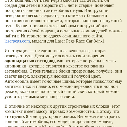
Этот комплект от Laser Pegs включает 111 деталей, он
создан для детей в возрасте от 8 лет и старше, позволяет
построить гоночный автомобиль с нуля. Инструкции
невероятно легко следовать, это книжка с большими
пошаговыми иллюстрациями, которые направят на нужный
путь. Буклет поставляется с набором инструкций для
построения
одной
модели, а остальные семь моделей можно
найти в Интернете по адресу официального сайта,
laserpegs.com
, модели для Laser Pegs Race Car 8-in-1.
Инструкция — не единственная вещь здесь, которая
освещает путь. Дети могут осветить свои творения
одиннадцатью светодиодами
, которые встроены в мега-
кирпичики, которые ставятся в качестве основания
автомобиля. Строительные блоки прозрачные, голубые, они
светят вверх, электризуя неоновый голубой цвет.
Автомобиль имеет гоночные шины, которые позволяют ему
катиться тихо и плавно, его можно переключить в ночной
режим, включить постоянный синий свет, который можно
усилить режимом мигающего света.
В отличие от некоторых других строительных блоков, этот
комплект имеет массу игровых возможностей. Потому что
это
целых 8
конструкторов в одном. Вы можете построить
гоночный автомобиль, его модифицированную модель,
гоночную машину F1, раллийный автомобиль, грузовик,