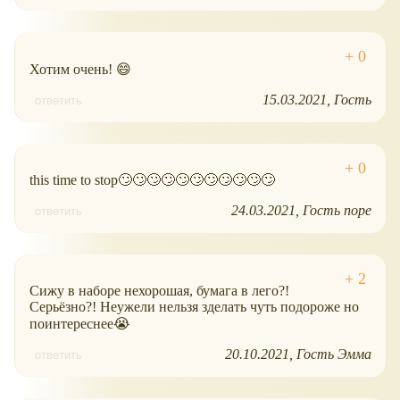
Хотим очень! 😄
15.03.2021
Гость
ответить
this time to stop🙄🙄🙄🙄🙄🙄🙄🙄🙄🙄🙄
24.03.2021
Гость nope
ответить
Сижу в наборе нехорошая, бумага в лего?!
Серьёзно?! Неужели нельзя зделать чуть подороже но
поинтереснее😭
20.10.2021
Гость Эмма
ответить