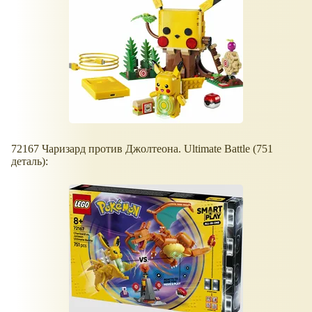
72167 Чаризард против Джолтеона. Ultimate Battle (751
деталь):