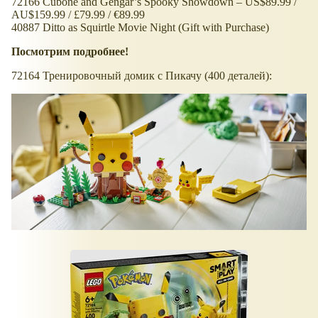
72166 Cubone and Gengar’s Spooky Showdown – US$89.99 /
AU$159.99 / £79.99 / €89.99
40887 Ditto as Squirtle Movie Night (Gift with Purchase)
Посмотрим подробнее!
72164 Тренировочный домик с Пикачу (400 деталей):