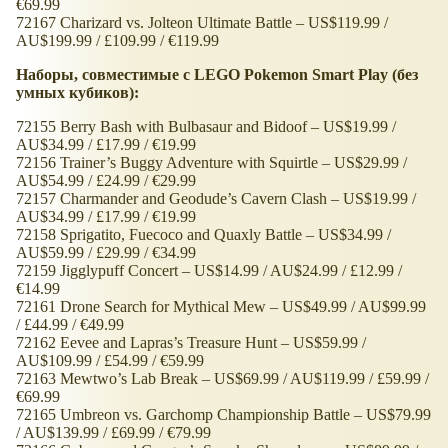
€69.99
72167 Charizard vs. Jolteon Ultimate Battle – US$119.99 /
AU$199.99 / £109.99 / €119.99
Наборы, совместимые с LEGO Pokemon Smart Play (без
умных кубиков):
72155 Berry Bash with Bulbasaur and Bidoof – US$19.99 /
AU$34.99 / £17.99 / €19.99
72156 Trainer’s Buggy Adventure with Squirtle – US$29.99 /
AU$54.99 / £24.99 / €29.99
72157 Charmander and Geodude’s Cavern Clash – US$19.99 /
AU$34.99 / £17.99 / €19.99
72158 Sprigatito, Fuecoco and Quaxly Battle – US$34.99 /
AU$59.99 / £29.99 / €34.99
72159 Jigglypuff Concert – US$14.99 / AU$24.99 / £12.99 /
€14.99
72161 Drone Search for Mythical Mew – US$49.99 / AU$99.99
/ £44.99 / €49.99
72162 Eevee and Lapras’s Treasure Hunt – US$59.99 /
AU$109.99 / £54.99 / €59.99
72163 Mewtwo’s Lab Break – US$69.99 / AU$119.99 / £59.99 /
€69.99
72165 Umbreon vs. Garchomp Championship Battle – US$79.99
/ AU$139.99 / £69.99 / €79.99