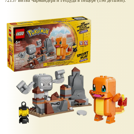
72157 Битва Чармандера и Геодуда в пещере (198 деталей):