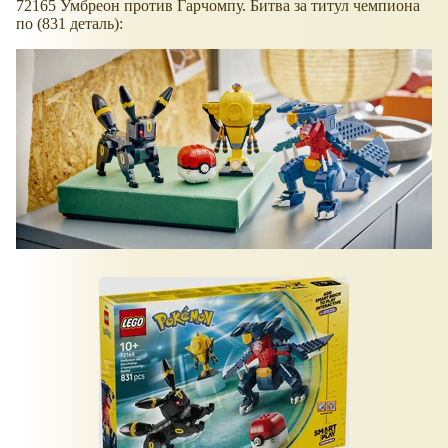
72165 Умбреон против Гарчомпу. Битва за титул чемпиона
по (831 деталь):