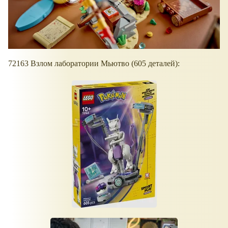
72163 Взлом лаборатории Мьютво (605 деталей):