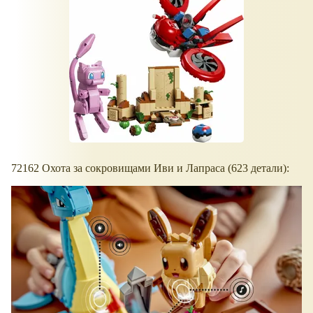
72162 Охота за сокровищами Иви и Лапраса (623 детали):