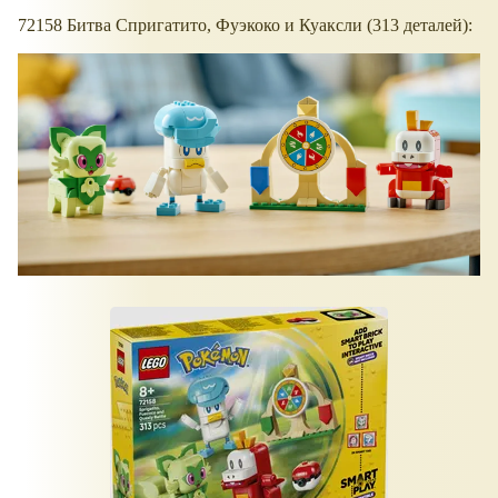
72158 Битва Спригатито, Фуэкоко и Куаксли (313 деталей):