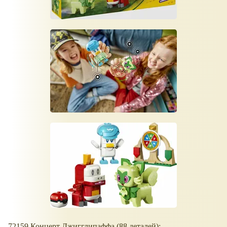
72159 Концерт Джигглипаффа (88 деталей):