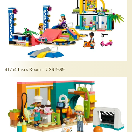
41754 Leo’s Room – US$19.99