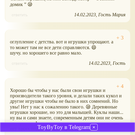
домик ” 😪
14.02.2023
Гость Мария
ответить
оглупление с детства. вот и игрушки упрощают. а
то может там не все дети справляются. 😄
шучу. но хорошего все равно мало.
14.02.2023
Гость
ответить
Хорошо бы чтобы у нас были свои игрушки и
производители такого уровня, и делали таких кукол и
другие игрушки чтобы не было в них сомнений. Но
увы! Нет у нас к сожалению такого. 😪 Деревянные
игрушки хорошие, но это для малышей. Куклы наши...
ну вы и сами знаете, современным детям они не очень
интересны. А конструкторы я покупаю аналоги, там
ToyByToy в Telegram
✕
нет таких подстав как теперь у Лего и тп.