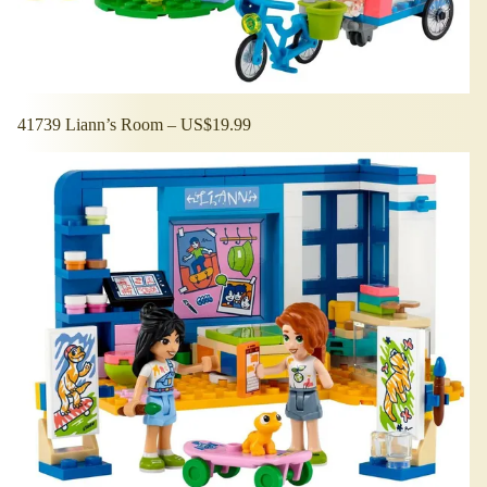
41739 Liann’s Room – US$19.99