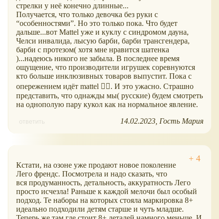
стрелки у неё конечно длинные...
Получается, что только девочка без руки с
“особенностями”. Но это только пока. Что будет
дальше...вот Mattel уже и куклу с синдромом дауна,
Челси инвалида, лысую барби, барби трансгендера,
барби с протезом( хотя мне нравится шатенка
)...надеюсь никого не забыла. В последнее время
ощущение, что производители игрушек соревнуются
кто больше инклюзивных товаров выпустит. Пока с
опережением идёт mattel 🤦‍♀️. И это ужасно. Страшно
представить, что однажды мы( русские) будем смотреть
на однополую пару кукол как на нормальное явление.
14.02.2023
Гость Мария
ответить
Кстати, на озоне уже продают новое поколение
Лего френдс. Посмотрела и надо сказать, что
вся продуманность, детальность, аккуратность Лего
просто исчезла! Раньше к каждой мелочи был особый
подход. Те наборы на которых стояла маркировка 8+
идеально подходили детям старше и чуть младше.
Теперь же там где стоит 8+ деталей намного меньше. И