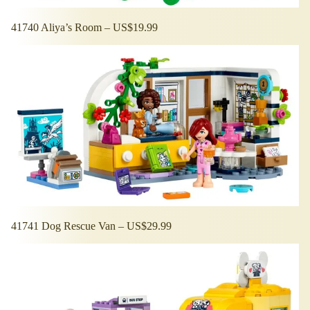
41740 Aliya’s Room – US$19.99
41741 Dog Rescue Van – US$29.99