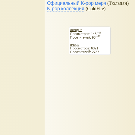
Официальный K-pop мерч
(Тюльпан)
K-pop коллекция
(ColdFire)
сегодня
+35
Просмотров: 148
+27
Посетителей: 93
вчера
Просмотров: 6321
Посетителей: 2737