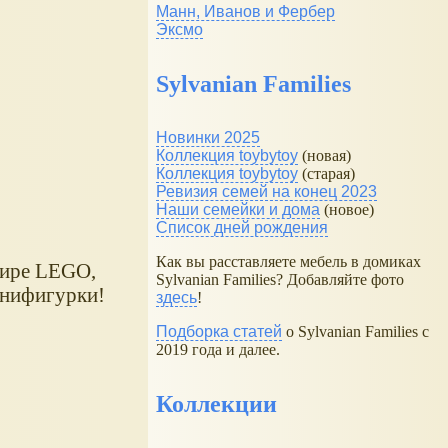
Манн, Иванов и Фербер
Эксмо
Sylvanian Families
Новинки 2025
Коллекция toybytoy
(новая)
Коллекция toybytoy
(старая)
Ревизия семей на конец 2023
Наши семейки и дома
(новое)
Список дней рождения
Как вы расставляете мебель в домиках
мире LEGO,
Sylvanian Families? Добавляйте фото
инифигурки!
здесь
!
Подборка статей
о Sylvanian Families с
2019 года и далее.
Коллекции