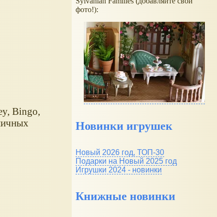
Sylvanian Families (добавляйте свои
фото!):
y, Bingo,
зличных
Новинки игрушек
Новый 2026 год, ТОП-30
Подарки на Новый 2025 год
Игрушки 2024 - новинки
Книжные новинки