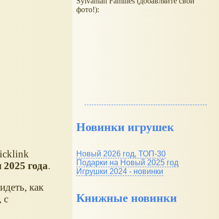
Sylvanian Families (добавляйте свои
фото!):
Новинки игрушек
cklink
Новый 2026 год, ТОП-30
Подарки на Новый 2025 год
 2025 года
.
Игрушки 2024 - новинки
идеть, как
Книжные новинки
 с