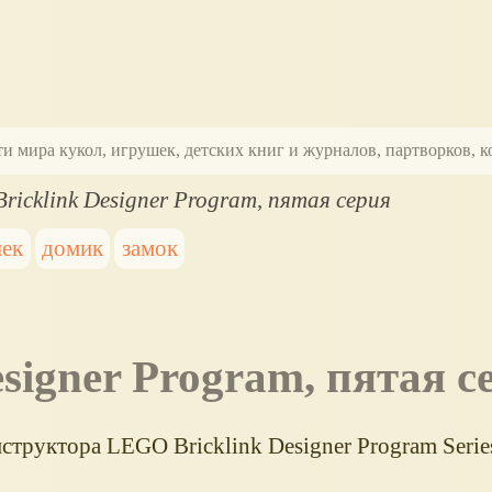
ти мира кукол, игрушек, детских книг и журналов, партворков,
ricklink Designer Program, пятая серия
шек
домик
замок
esigner Program, пятая с
труктора LEGO Bricklink Designer Program Series