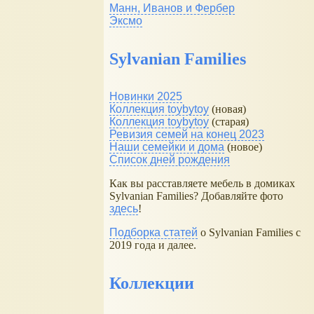
Манн, Иванов и Фербер
Эксмо
Sylvanian Families
Новинки 2025
Коллекция toybytoy
(новая)
Коллекция toybytoy
(старая)
Ревизия семей на конец 2023
Наши семейки и дома
(новое)
Список дней рождения
Как вы расставляете мебель в домиках
Sylvanian Families? Добавляйте фото
здесь
!
Подборка статей
о Sylvanian Families с
2019 года и далее.
Коллекции