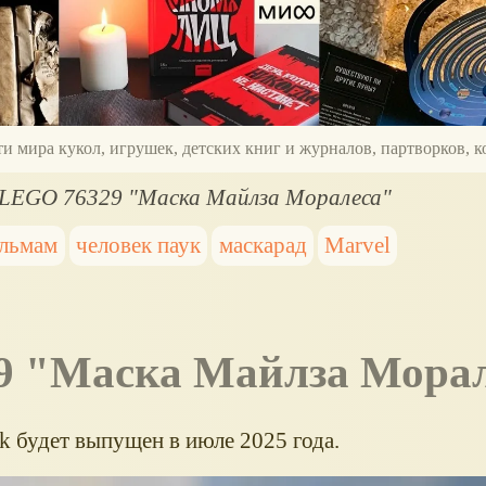
ти мира кукол, игрушек, детских книг и журналов, партворков,
LEGO 76329 "Маска Майлза Моралеса"
ильмам
человек паук
маскарад
Marvel
29 "Маска Майлза Мора
 будет выпущен в июле 2025 года.