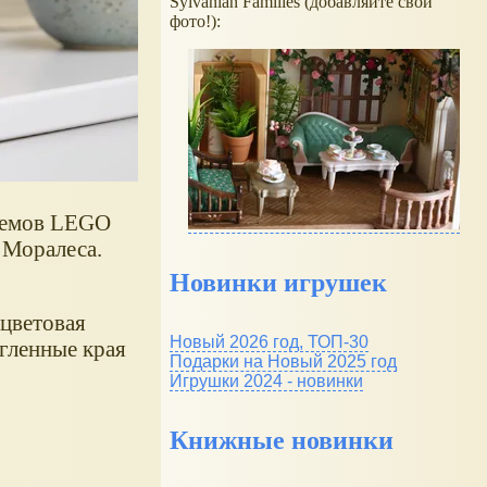
Sylvanian Families (добавляйте свои
фото!):
шлемов LEGO
 Моралеса.
Новинки игрушек
 цветовая
Новый 2026 год, ТОП-30
угленные края
Подарки на Новый 2025 год
Игрушки 2024 - новинки
Книжные новинки