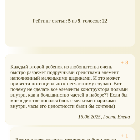
Рейтинг статьи:
5
из
5
, голосов:
22
Каждый второй ребенок из любопытства очень
быстро разрежет подручными средствами элемент
наполненный маленькими шариками. И это может
привести потенциально к несчастному случаю. Вот
почему не сделать все элементы конструктора полыми
внутри, как и большинство частей в наборе?? Если бы
мне в детстве попался блок с мелкими шариками
внутри, часы его целостности были бы сочтены)
15.06.2025
Гость Елена
Вот мне тоже кажется, что такие кубики давать