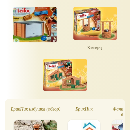
Колодец.
БрикНик избушка (обзор)
БрикНик
Фанклас
впе