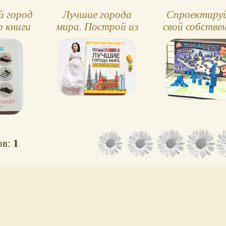
й город
Лучшие города
Спроектиру
р книги
мира. Построй из
свой собстве
LEGO
город в 3D
ов:
1