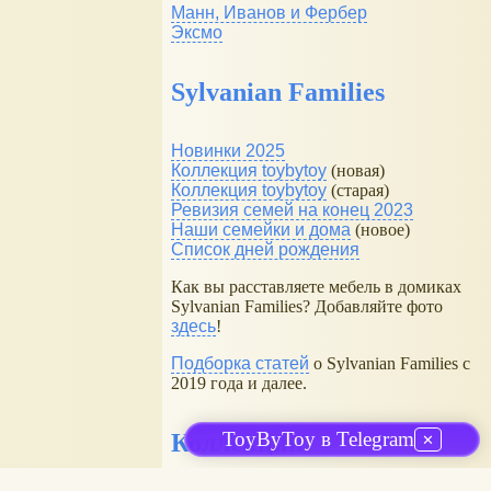
Манн, Иванов и Фербер
Эксмо
Sylvanian Families
Новинки 2025
Коллекция toybytoy
(новая)
Коллекция toybytoy
(старая)
Ревизия семей на конец 2023
Наши семейки и дома
(новое)
Список дней рождения
Как вы расставляете мебель в домиках
Sylvanian Families? Добавляйте фото
здесь
!
Подборка статей
о Sylvanian Families с
2019 года и далее.
ToyByToy в Telegram
Коллекции
✕