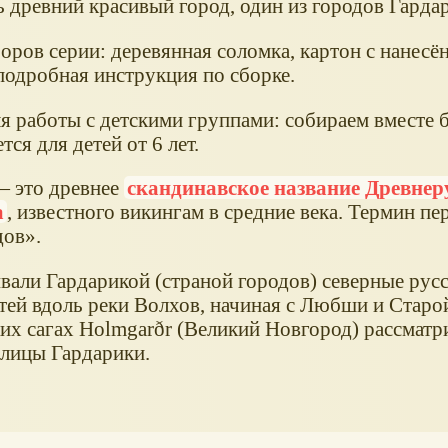
 древний красивый город, один из городов Гарда
оров серии: деревянная соломка, картон с нанес
подробная инструкция по сборке.
я работы с детскими группами: собираем вместе
тся для детей от 6 лет.
— это древнее
скандинавское название Древнер
а
, известного викингам в средние века. Термин пе
дов».
вали Гардарикой (страной городов) северные русс
тей вдоль реки Волхов, начиная с Любши и Старо
их сагах Holmgarðr (Великий Новгород) рассматри
олицы Гардарики.