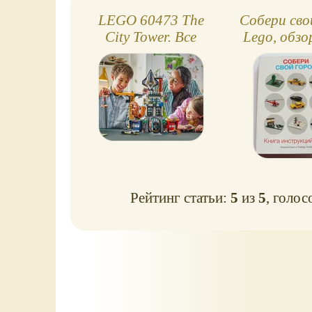
LEGO 60473 The
Собери сво
City Tower. Все
Lego, обзо
любимые элементы
из LEGO City в
одной башне!
Рейтинг статьи:
5
из
5
, голос