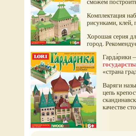
сможем построить
Комплектация наб
рисунками, клей, 
Хорошая серия дл
город. Рекомендуе
Гарда́рики 
государств
«страна гра
Варяги назы
цепь крепос
скандинавск
качестве ст