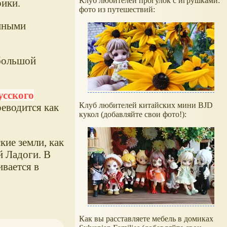
Клуб любителей прогулок с игрушками:
рики.
фото из путешествий:
ёнными
 большой
усского
Клуб любителей китайских мини BJD
реводится как
кукол (добавляйте свои фото!):
кие земли, как
й Ладоги. В
вается в
Как вы расставляете мебель в домиках