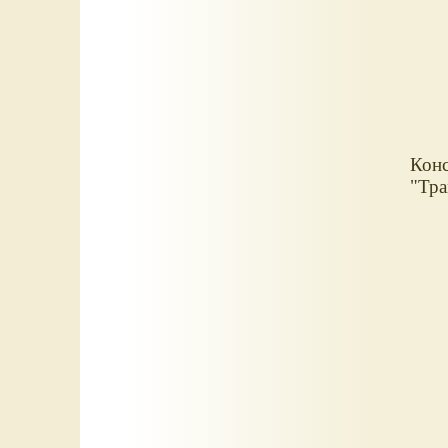
Конс
"Тра