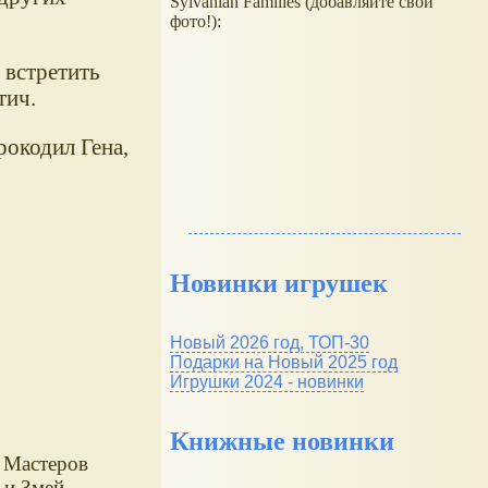
Sylvanian Families (добавляйте свои
фото!):
 встретить
тич.
рокодил Гена,
Новинки игрушек
Новый 2026 год, ТОП-30
Подарки на Новый 2025 год
Игрушки 2024 - новинки
Книжные новинки
 Мастеров
 и Змей