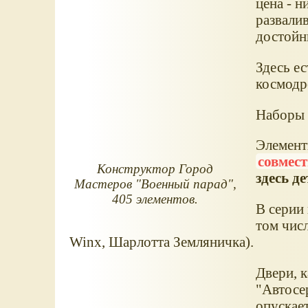
цена - н
развалив
достойн
Здесь е
космодр
Наборы 
Элемент
совмес
Конструктор Город
здесь д
Мастеров "Военный парад",
405 элементов.
В серии 
том чис
Winx, Шарлотта Земляничка).
Двери, 
"Автосер
опускает