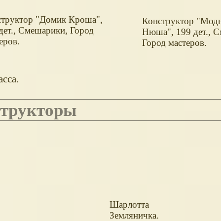
структор "Домик Кроша",
Конструктор "Мод
дет., Смешарики, Город
Нюша", 199 дет., 
еров.
Город мастеров.
сса.
структоры
Шарлотта
Земляничка.