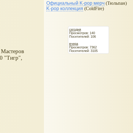
Официальный K-pop мерч
(Тюльпан)
K-pop коллекция
(ColdFire)
сегодня
Просмотров: 140
Посетителей: 106
вчера
Просмотров: 7362
 Мастеров
Посетителей: 3105
0 "Тигр",