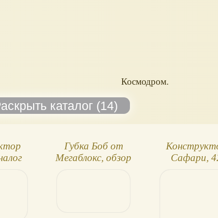
Космодром.
ктор
Губка Боб от
Конструкт
налог
Мегаблокс, обзор
Сафари, 4
O
трёх минифигурок
детали, ана
Лего Дупло - 
Plus