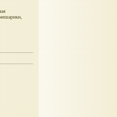
ная
Смешарики,