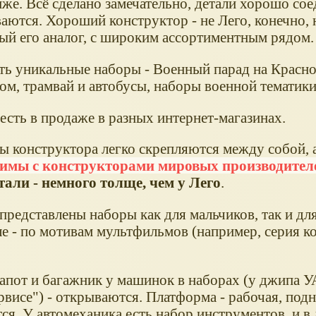
иже. Всё сделано замечательно, детали хорошо со
аются. Хороший конструктор - не Лего, конечно, 
ый его аналог, с широким ассортиментным рядом.
сть уникальные наборы - Военный парад на Красн
ом, трамвай и автобусы, наборы военной тематики
есть в продаже в разных интернет-магазинах.
ы конструктора легко скрепляются между собой, 
тимы с конструкторами мировых производител
етали - немного толще, чем у Лего
.
представлены наборы как для мальчиков, так и для
ле - по мотивам мультфильмов (например, серия к
капот и багажник у машинок в наборах (у джипа У
висе") - открываются. Платформа - рабочая, подн
ся. У автомеханика есть набор инструментов, и в