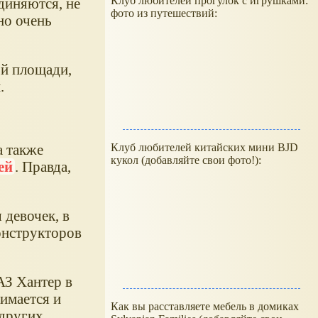
Клуб любителей прогулок с игрушками:
единяются, не
фото из путешествий:
но очень
ой площади,
.
Клуб любителей китайских мини BJD
а также
кукол (добавляйте свои фото!):
ей
. Правда,
 девочек, в
онструкторов
АЗ Хантер в
имается и
Как вы расставляете мебель в домиках
 других