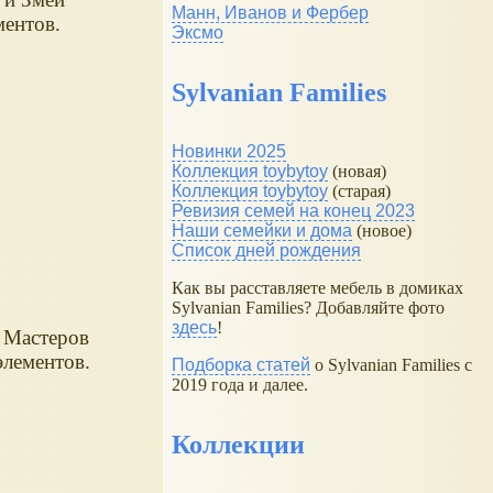
Манн, Иванов и Фербер
ментов.
Эксмо
Sylvanian Families
Новинки 2025
Коллекция toybytoy
(новая)
Коллекция toybytoy
(старая)
Ревизия семей на конец 2023
Наши семейки и дома
(новое)
Список дней рождения
Как вы расставляете мебель в домиках
Sylvanian Families? Добавляйте фото
здесь
!
 Мастеров
элементов.
Подборка статей
о Sylvanian Families с
2019 года и далее.
Коллекции