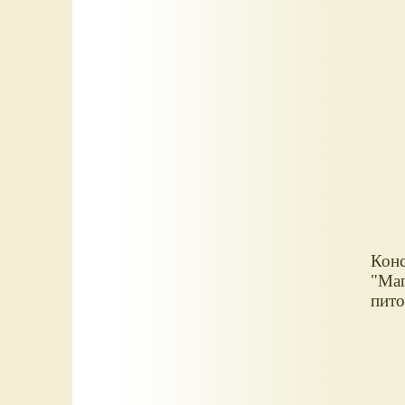
Конс
"Ма
пито