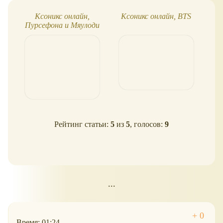
Ксоникс онлайн,
Ксоникс онлайн, BTS
Кс
Пурсефона и Мяулоди
р
Рейтинг статьи:
5
из
5
, голосов:
9
...
Время: 01:24