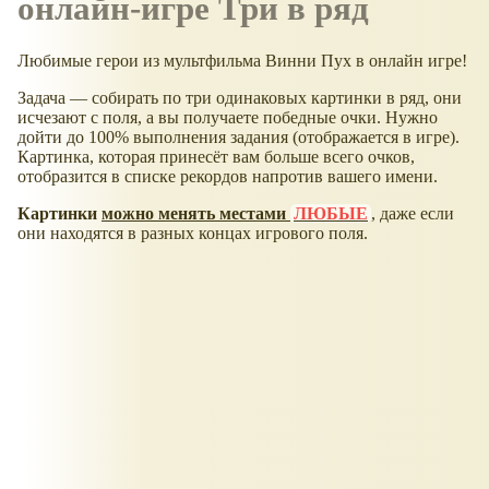
онлайн-игре Три в ряд
Любимые герои из мультфильма Винни Пух в онлайн игре!
Задача — собирать по три одинаковых картинки в ряд, они
исчезают с поля, а вы получаете победные очки. Нужно
дойти до 100% выполнения задания (отображается в игре).
Картинка, которая принесёт вам больше всего очков,
отобразится в списке рекордов напротив вашего имени.
Картинки
можно менять местами
ЛЮБЫЕ
, даже если
они находятся в разных концах игрового поля.