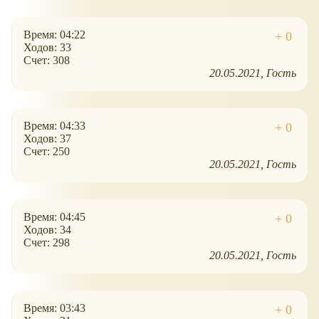
Время: 04:22
Ходов: 33
Счет: 308
20.05.2021
Гость
Время: 04:33
Ходов: 37
Счет: 250
20.05.2021
Гость
Время: 04:45
Ходов: 34
Счет: 298
20.05.2021
Гость
Время: 03:43