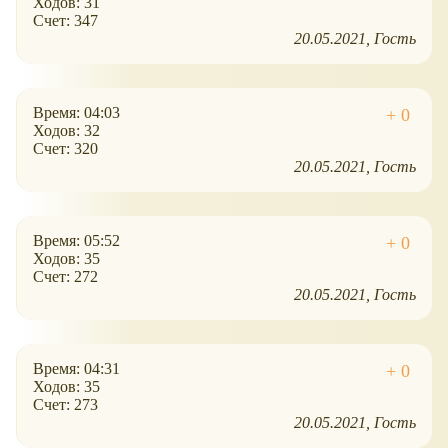
Ходов: 31
Счет: 347
20.05.2021
Гость
Время: 04:03
Ходов: 32
Счет: 320
20.05.2021
Гость
Время: 05:52
Ходов: 35
Счет: 272
20.05.2021
Гость
Время: 04:31
Ходов: 35
Счет: 273
20.05.2021
Гость