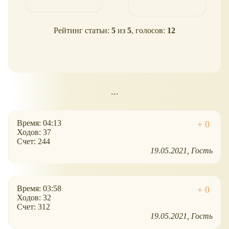
Рейтинг статьи:
5
из
5
, голосов:
12
...
Время: 04:13
Ходов: 37
Счет: 244
19.05.2021
Гость
Время: 03:58
Ходов: 32
Счет: 312
19.05.2021
Гость