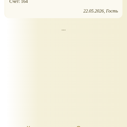
Счет: 164
22.05.2026
Гость
...