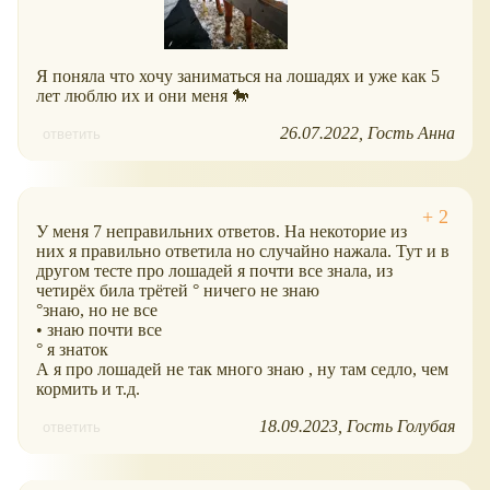
Я поняла что хочу заниматься на лошадях и уже как 5
лет люблю их и они меня 🐎
26.07.2022
Гость Анна
ответить
У меня 7 неправильних ответов. На некоторие из
них я правильно ответила но случайно нажала. Тут и в
другом тесте про лошадей я почти все знала, из
четирёх била трётей ° ничего не знаю
°знаю, но не все
• знаю почти все
° я знаток
А я про лошадей не так много знаю , ну там седло, чем
кормить и т.д.
18.09.2023
Гость Голубая
ответить