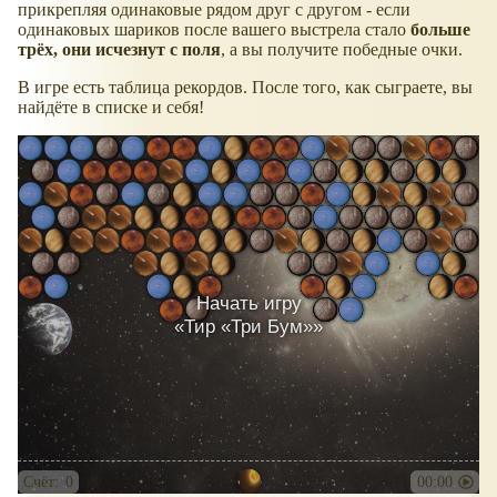
прикрепляя одинаковые рядом друг с другом - если
одинаковых шариков после вашего выстрела стало
больше
трёх, они исчезнут с поля
, а вы получите победные очки.
В игре есть таблица рекордов. После того, как сыграете, вы
найдёте в списке и себя!
Начать игру
«
Тир «Три Бум»
»
Счёт:
0
00:00