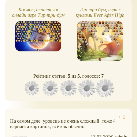
Космос, планеты в
Тир три бум, игра с
онлайн игре Тир-три-бум
куклами Ever After High
Рейтинг статьи:
5
из
5
, голосов:
7
На самом деле, уровень не очень сложный, тоже 4
варианта картинок, всё как обычно.
13.03.2016
admin