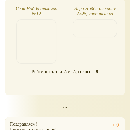
Игра Найди отличия
Игра Найди отличия
№12
№26, картинка из
журнала Свинка Пеппа
Рейтинг статьи:
5
из
5
, голосов:
9
...
Поздравляем!
Вы нашли все отличия!