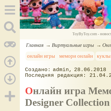
ToyByToy.com - новос
Главная
Виртуальные игры
Онл
онлайн игры
мемори онлайн
куклы
admin
28.06.2018
21.04.
Онлайн игра Мемори: Русалочка, куклы Disney
Designer Collection