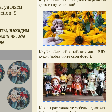
Клуб любителей прогулок с игрушками:
фото из путешествий:
х, удаляем
ction. 5
ыты,
находим
омнить, где
ле.
Клуб любителей китайских мини BJD
кукол (добавляйте свои фото!):
Как вы расставляете мебель в домиках