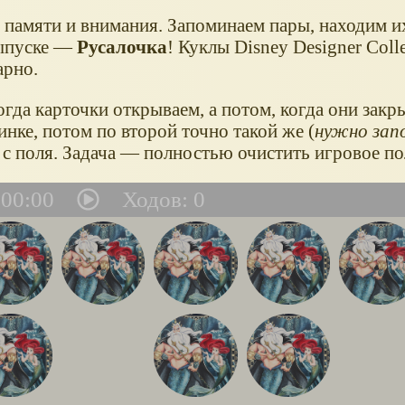
памяти и внимания. Запоминаем пары, находим и
выпуске —
Русалочка
! Куклы Disney Designer Colle
арно.
гда карточки открываем, а потом, когда они закр
инке, потом по второй точно такой же (
нужно зап
т с поля. Задача — полностью очистить игровое по
00:00
Ходов:
0