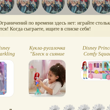
Ограничений по времени здесь нет: играйте стольк
ся! Когда сыграете, ищите в списке себя!
isney
Кукла-русалочка
Disney Princ
arkling
"Блеск и сияние
Comfy Squad
(2026,
Ариэль" (Glitter 'n
Ариэль и
l)
Glow Ariel)
грузовичо
сладостей