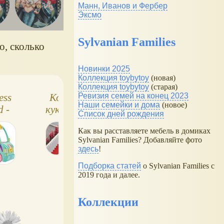
Манн, Иванов и Фербер
Эксмо
Sylvanian Families
о, сколько
Новинки 2025
Коллекция toybytoy
(новая)
Коллекция toybytoy
(старая)
Ревизия семей на конец 2023
ess
Коллекционные
Фигурки Royal
Наши семейки и дома
(новое)
 -
куклы принцессы
High Series 3:
Список дней рождения
Диснея из
куклы, игровые
Как вы расставляете мебель в домиках
к
коллекции
наборы. Русалочк
Sylvanian Families? Добавляйте фото
!
Enchanted Elegance
здесь
!
Подборка статей
о Sylvanian Families с
2019 года и далее.
Коллекции