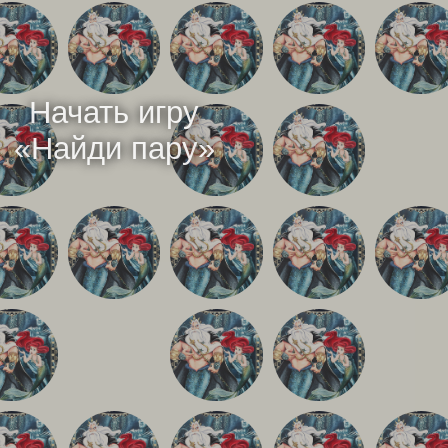
Начать игру
«
Найди пару
»