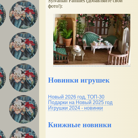
Sylvanian Families (добавляйте свои
фото!):
Новинки игрушек
Новый 2026 год, ТОП-30
Подарки на Новый 2025 год
Игрушки 2024 - новинки
Книжные новинки