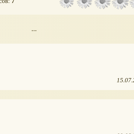
осов:
7
...
15.07