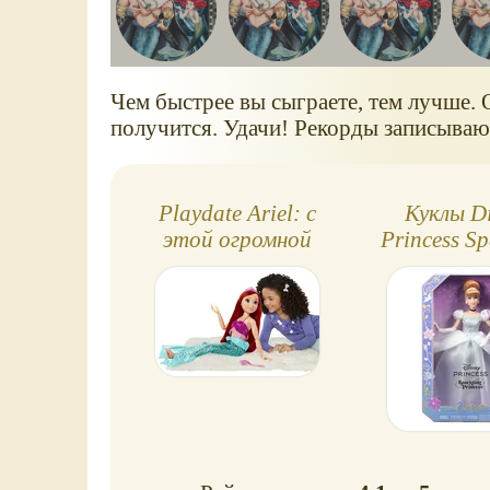
Чем быстрее вы сыграете, тем лучше. 
получится. Удачи! Рекорды записывают
Playdate Ariel: с
Куклы D
этой огромной
Princess Sp
куклой-русалочкой
Princess 
можно
Matte
отправиться в
море!