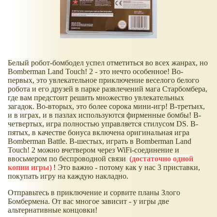
Белый робот-бомбодел успел отметиться во всех жанрах, но
Bomberman Land Touch! 2 - это нечто особенное! Во-
первых, это увлекательное приключение веселого белого
робота и его друзей в парке развлечений мага Старбомбера,
где вам предстоит решить множество увлекательных
загадок. Во-вторых, это более сорока мини-игр! В-третьих,
и в играх, и в пазлах используются фирменные бомбы! В-
четвертых, игра полностью управляется стилусом DS. В-
пятых, в качестве бонуса включена оригинальная игра
Bomberman Battle. В-шестых, играть в Bomberman Land
Touch! 2 можно вчетвером через WiFi-соединение и
ввосьмером по беспроводной связи
(достаточно одной
копии игры)
! Это важно - потому как у нас 3 приставки,
покупать игру на каждую накладно.
Отправьтесь в приключение и сорвите планы Злого
Бомбермена. От вас многое зависит - у игры две
альтернативные концовки!