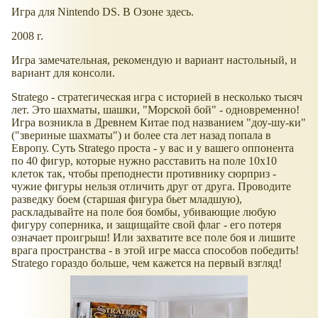
Игра для Nintendo DS. В Озоне здесь.
2008 г.
Игра замечательная, рекомендую и вариант настольный, и
вариант для консоли.
Stratego - стратегическая игра с историей в несколько тысяч
лет. Это шахматы, шашки, "Морской бой" - одновременно!
Игра возникла в Древнем Китае под названием "доу-шу-ки"
("звериные шахматы") и более ста лет назад попала в
Европу. Суть Stratego проста - у вас и у вашего оппонента
по 40 фигур, которые нужно расставить на поле 10х10
клеток так, чтобы преподнести противнику сюрприз -
чужие фигуры нельзя отличить друг от друга. Проводите
разведку боем (старшая фигура бьет младшую),
раскладывайте на поле боя бомбы, убивающие любую
фигуру соперника, и защищайте свой флаг - его потеря
означает проигрыш! Или захватите все поле боя и лишите
врага пространства - в этой игре масса способов победить!
Stratego гораздо больше, чем кажется на первый взгляд!