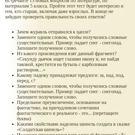
Встречайте 15 новых вопросов по литературе, по
материалам 5 класса. Пройти этот тест будет интересно и
тем, кто старше, включая даже взрослых. В конце не
забудьте проверить правильность своих ответов!
Зачем журавль отправился к цапле?
Замените одним словом, чтобы получились сложные
существительные. Пример: падает снег - снегопад.
Запишите полученное слово.
Из какого произведения взят данный фрагмент?
«Секунду дьячок ищет глазами икону и, не найдя
таковой, крестится на бутыль с карболовым
раствором…»
Какому падежу принадлежат предлоги: за, над, под,
перед, с?
Замените одним словом, чтобы получились сложные
существительные. Пример: падает снег - снегопад.
Запишите полученное слово.
Предельное преувеличение, основанное на
фантастике, на причудливом сочетании
фантастического и реального - это... (перетащите
буквы)
Какими свойствами наделена шинель солдата в сказке
«Солдатская шинель»?
Из какого произведения взят данный фрагмент? «Да,