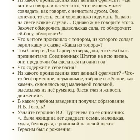
вот вы говорили насчет того, что человек может
совладать, как говорят, с нечистым духом. Оно,
конечно, то есть, если хорошенько подумать, бывают
на свете всякие случаи… Однако ж не говорите этого.
Захочет обморочить дьявольская сила, то обморочит;
ей-богу, обморочит!»
Что в итоге произошло с топором, из которого солдат
варил кашу в сказке «Каша из топора»?
Том Сойер и Джо Гарпер утверждали, что чем быть
президентами Соединенных Штатов на всю жизнь,
они предпочли бы сделаться на один год:
Что содержит в себе басня?
Из какого произведения взят данный фрагмент? «Что-
то бесформенное, неумолимое, твёрдое и жёсткое, как
камень, склонялось над маленькой головкой,
высасывая из неё румянец, блеск глаз и живость
движений».
В каком учебном заведении получил образование
Н.В. Гоголь?
Узнайте героиню И.С.Тургенева по ее описанию:
«...была женщина лет двадцати осьми, маленькая,
худая, белокурая, с родинкой на левой щеке».
Герасим был с рождения: