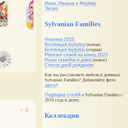
Манн, Иванов и Фербер
Эксмо
Sylvanian Families
Новинки 2025
Коллекция toybytoy
(новая)
Коллекция toybytoy
(старая)
Ревизия семей на конец 2023
Наши семейки и дома
(новое)
Список дней рождения
Как вы расставляете мебель в домиках
Sylvanian Families? Добавляйте фото
здесь
!
Подборка статей
о Sylvanian Families с
2019 года и далее.
Коллекции