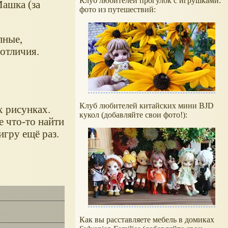
Клуб любителей прогулок с игрушками:
ашка (за
фото из путешествий:
пные,
отличия.
Клуб любителей китайских мини BJD
х рисунках.
кукол (добавляйте свои фото!):
е что-то найти
игру ещё раз.
Как вы расставляете мебель в домиках