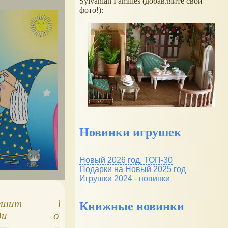
Sylvanian Families (добавляйте свои
фото!):
Новинки игрушек
Новый 2026 год, ТОП-30
Подарки на Новый 2025 год
Игрушки 2024 - новинки
пешит
Игра Найди
Красная Шапоч
Книжные новинки
ди
отличия №15
в онлайн-игре
Найди отличи