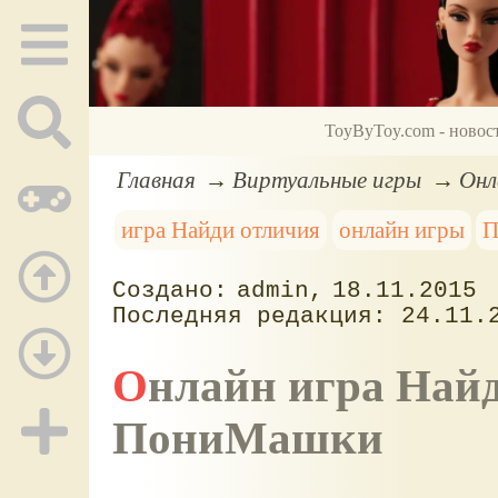
ToyByToy.com - новос
Главная
Виртуальные игры
Онл
игра Найди отличия
онлайн игры
П
admin
18.11.2015
24.11.
Онлайн игра Найди отличия с рисунком из
ПониМашки