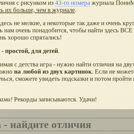
личия с рисунком из
43-го номера
журнала ПониМ
ь их больше, чем в журнале
.
десь не мелкие, а некоторые так даже и очень кру
ь нам очень понадобится, чтобы найти здесь ВСЕ 
нь хорошо спрятались!
- простой, для детей
.
мая с детства игра - нужно найти отличия на дву
можно
на любой из двух картинок
. Если не может
ться
, сможете увидеть подсказки и потом пройти 
сами!
Рекорды записываются. Удачи!
а - найдите отличия