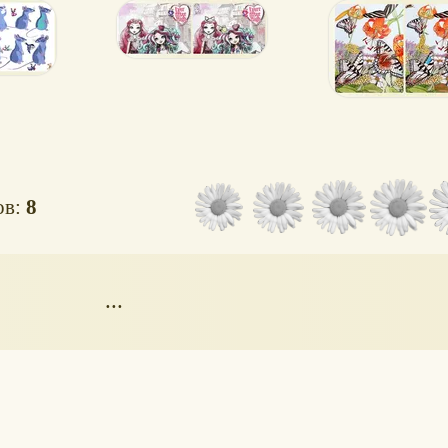
Рэйвен
ов:
8
...