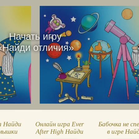
Начать игру
«
Найди отличия
»
а Найди
Онлайн игра Ever
Бабочка не с
 мышки
After High Найди
в игре Най
отличия, Мэдлин и
отличия