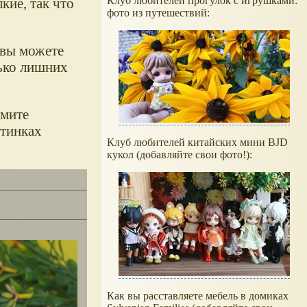
Клуб любителей прогулок с игрушками:
кие, так что
фото из путешествий:
 вы можете
лько лишних
жмите
ртинках
Клуб любителей китайских мини BJD
кукол (добавляйте свои фото!):
Как вы расставляете мебель в домиках