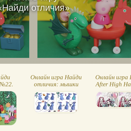
«
Найди отличия
»
айди
Онлайн игра Найди
Онлайн игра 
 №22.
отличия: мышки
After High Н
еппа в
отличия, Мэд
де
Рэйвен