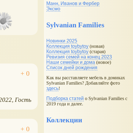
Манн, Иванов и Фербер
Эксмо
Sylvanian Families
Новинки 2025
Коллекция toybytoy
(новая)
Коллекция toybytoy
(старая)
Ревизия семей на конец 2023
Наши семейки и дома
(новое)
Список дней рождения
Как вы расставляете мебель в домиках
Sylvanian Families? Добавляйте фото
здесь
!
Подборка статей
о Sylvanian Families с
.2022
Гость
2019 года и далее.
Коллекции