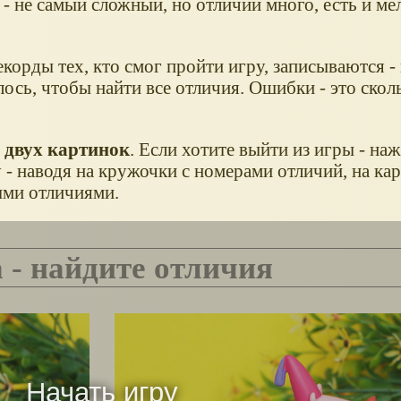
т - не самый сложный, но отличий много, есть и мел
екорды тех, кто смог пройти игру, записываются -
лось, чтобы найти все отличия. Ошибки - это ско
 двух картинок
. Если хотите выйти из игры - на
у - наводя на кружочки с номерами отличий, на ка
ыми отличиями.
а - найдите отличия
Начать игру