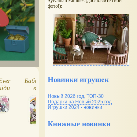
Sylvanian Families (добавляйте свои
фото!):
Новинки игрушек
Ever
Бабочка не спешит
Игра Найди
айди
в игре Найди
отличия №15
лин и
отличия
Новый 2026 год, ТОП-30
Подарки на Новый 2025 год
Игрушки 2024 - новинки
Книжные новинки