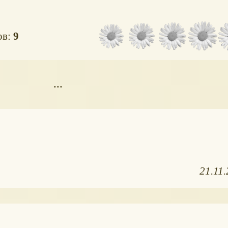
ов:
9
...
21.11