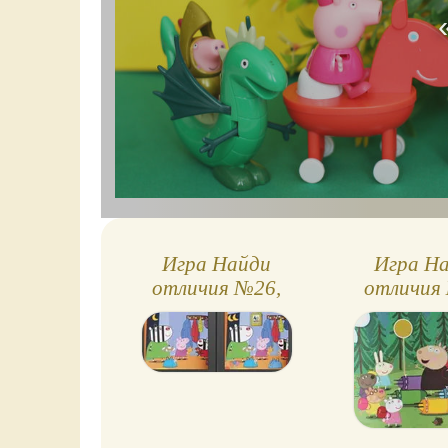
Игра Найди
Игра Н
отличия №26,
отличия
картинка из
Свинка П
журнала Свинка
похо
Пеппа