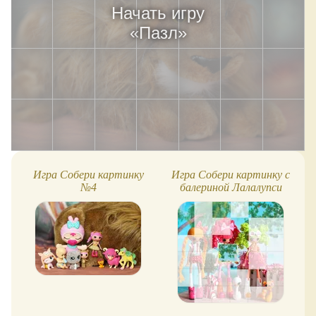
Начать игру
«
Пазл
»
Игра Собери картинку
Игра Собери картинку с
№4
балериной Лалалупси