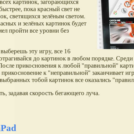
сех картинок, загорающихся
быстрее, пока красный свет не
нок, светящихся зелёным светом.
асных и зелёных картинок будет
мел пройти все уровни без
 выберешь эту игру, все 16
отрагивайся до картинок в любом порядке. Среди
 После прикосновения к любой "правильной" карти
о прикосновение к "неправильной" заканчивает игр
5 выбранных тобой картинок все оказались "прави
ь, задавая скорость бегающего луча.
hPad