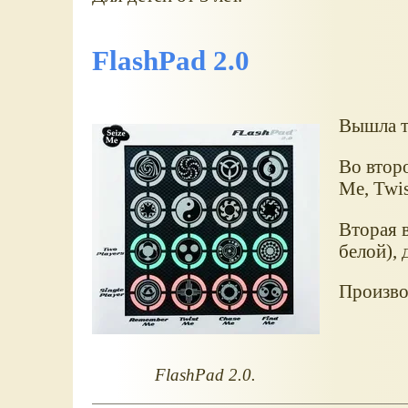
FlashPad 2.0
Вышла та
Во втор
Me, Twis
Вторая в
белой), 
Производ
FlashPad 2.0.