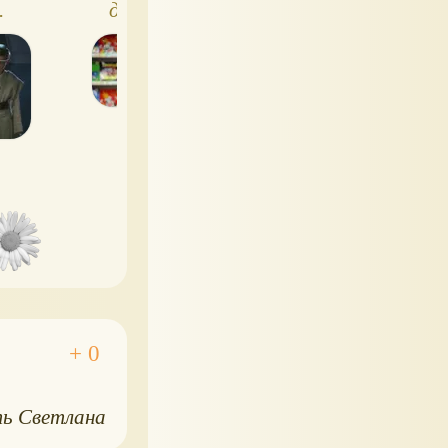
.
для обучения
компании 31 ВЕ
илой
джедайским
Игрушки и не
техникам —
только
реальность!
ь Светлана