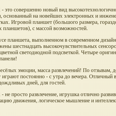
d - это совершенно новый вид высокотехнологичн
, основанный на новейших электронных и инжен
тках. Игровой планшет (большого размера, гораз
 планшетов), с массой возможностей.
усе планшета, выполненном в современном дизайн
жены шестнадцать высокочувствительных сенсоро
цветной светодиодной подсветкой. Четыре ориги
панели!
есёлых эмоции, масса развлечений! По отзывам, д
 играют постоянно - с утра до вечера. Отличный 
дождливых дней, для гостей.
 - не просто развлечение, игрушка отлично развив
ацию движения, логическое мышление и интеллек