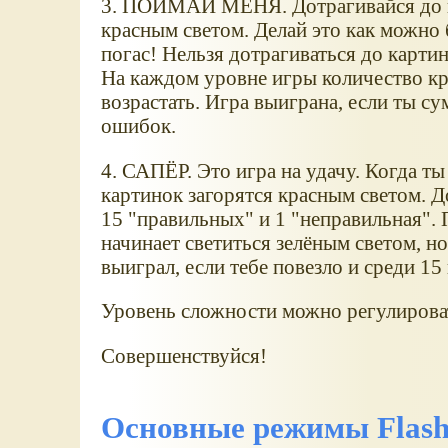
3. ПОЙМАЙ МЕНЯ. Дотрагивайся до в
красным светом. Делай это как можно 
погас! Нельзя дотрагиваться до карти
На каждом уровне игры количество кр
возрастать. Игра выиграна, если ты су
ошибок.
4. САПЁР. Это игра на удачу. Когда ты
картинок загорятся красным светом. Д
15 "правильных" и 1 "неправильная".
начинает светиться зелёным светом, н
выиграл, если тебе повезло и среди 1
Уровень сложности можно регулироват
Совершенствуйся!
Основные режимы Flas