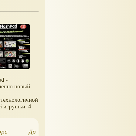
ad -
шенно новый
отехнологичной
й игрушки. 4
гры.
орс
Дроид Star Wars
Товары от