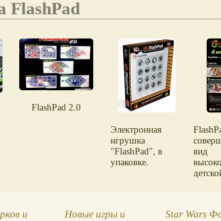
а FlashPad
FlashPad 2.0
Электронная
FlashP
игрушка
совер
"FlashPad", в
вид
упаковке.
высок
детско
типа и
рков и
Новые игры и
Star Wars Ф