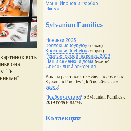
Манн, Иванов и Фербер
Эксмо
Sylvanian Families
Новинки 2025
Коллекция toybytoy
(новая)
Коллекция toybytoy
(старая)
 картинок есть
Ревизия семей на конец 2023
Наши семейки и дома
(новое)
нке она
Список дней рождения
у. Ты
Как вы расставляете мебель в домиках
льными".
Sylvanian Families? Добавляйте фото
здесь
!
Подборка статей
о Sylvanian Families с
2019 года и далее.
Коллекции