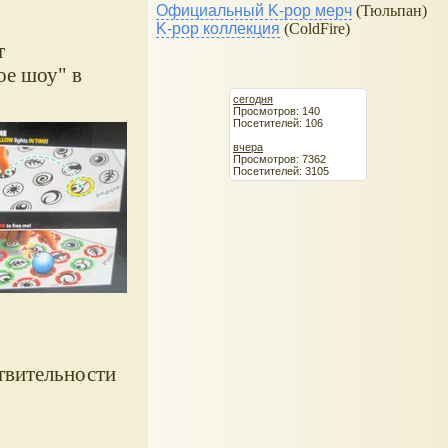
Официальный K-pop мерч
(Тюльпан)
K-pop коллекция
(ColdFire)
т
ое шоу" в
сегодня
Просмотров: 140
Посетителей: 106
вчера
Просмотров: 7362
Посетителей: 3105
твительности