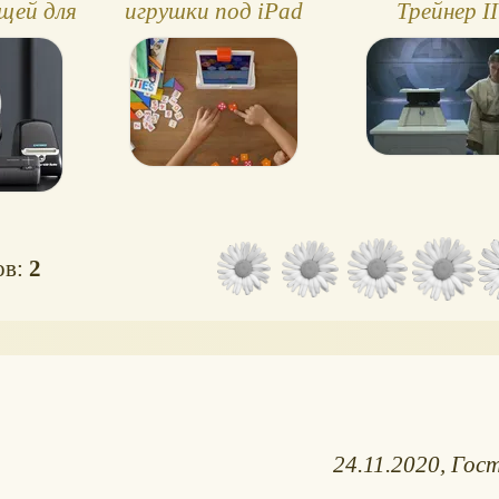
ещей для
игрушки под iPad
Трейнер II
тков
Голограммы с
мысли!
ов:
2
24.11.2020
Гост