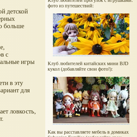
Клуб любителей прогулок с игрушками:
фото из путешествий:
ой детской
ерных
до больше
е,
в с
нальные игры
Клуб любителей китайских мини BJD
кукол (добавляйте свои фото!):
ети в эту
вариант для
ает ловкость,
т.
Как вы расставляете мебель в домиках