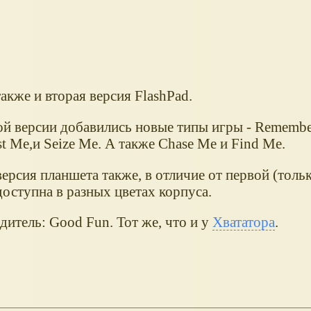
кже и вторая версия FlashPad.
ой версии добавились новые типы игры - Remembe
t Me,и Seize Me. А также Chase Me и Find Me.
ерсия планшета также, в отличие от первой (толь
доступна в разных цветах корпуса.
итель: Good Fun. Тот же, что и у
Хвататора
.