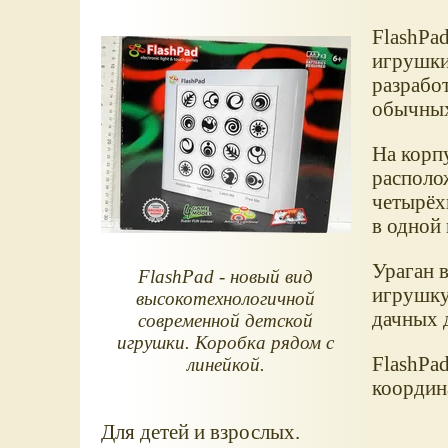
FlashPa
игрушки
разрабо
обычных
На корп
располо
четырёх
в одной 
Ураган в
FlashPad - новый вид
игрушку
высокотехнологичной
дачных 
современной детской
игрушки. Коробка рядом с
FlashPad
линейкой.
координ
Для детей и взрослых.