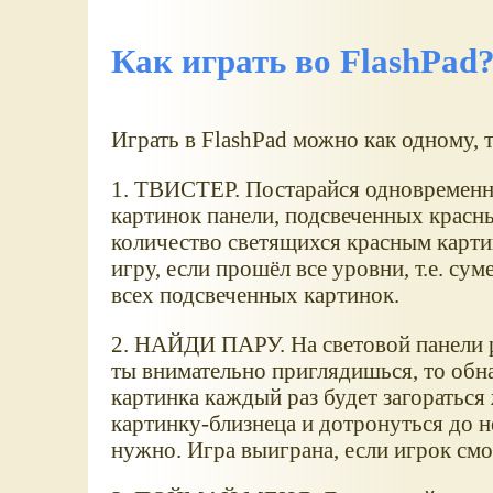
Как играть во FlashPad
Играть в FlashPad можно как одному, т
1. ТВИСТЕР. Постарайся одновременн
картинок панели, подсвеченных красн
количество светящихся красным картин
игру, если прошёл все уровни, т.е. су
всех подсвеченных картинок.
2. НАЙДИ ПАРУ. На световой панели 
ты внимательно приглядишься, то обн
картинка каждый раз будет загораться
картинку-близнеца и дотронуться до не
нужно. Игра выиграна, если игрок смо