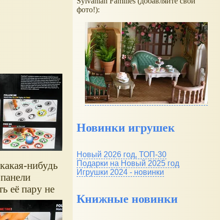
Sylvanian Families (добавляйте свои
фото!):
Новинки игрушек
Новый 2026 год, ТОП-30
Подарки на Новый 2025 год
 какая-нибудь
Игрушки 2024 - новинки
 панели
ь её пару не
Книжные новинки