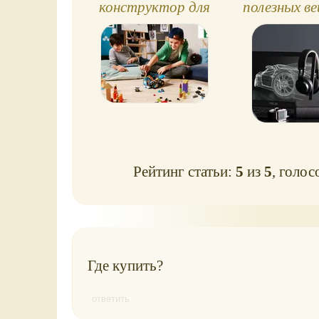
конструктор для
полезных в
программирования
подрос
LEGO BOOST
Рейтинг статьи:
5
из
5
, голос
Где купить?
ответить