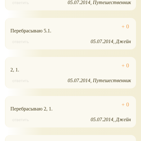
05.07.2014
Путешественник
ответить
Перебрасываю 5.1.
05.07.2014
Джейн
ответить
2, 1.
05.07.2014
Путешественник
ответить
Перебрасываю 2, 1.
05.07.2014
Джейн
ответить