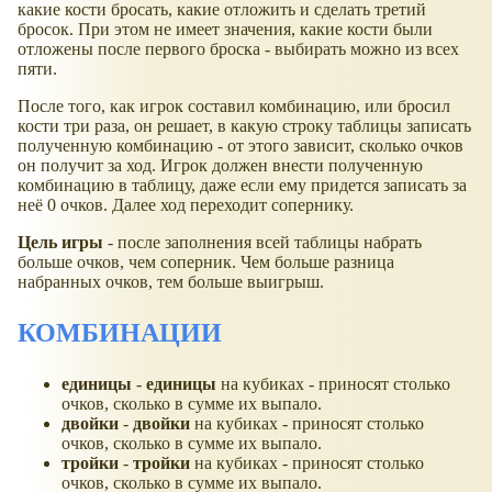
какие кости бросать, какие отложить и сделать третий
бросок. При этом не имеет значения, какие кости были
отложены после первого броска - выбирать можно из всех
пяти.
После того, как игрок составил комбинацию, или бросил
кости три раза, он решает, в какую строку таблицы записать
полученную комбинацию - от этого зависит, сколько очков
он получит за ход. Игрок должен внести полученную
комбинацию в таблицу, даже если ему придется записать за
неё 0 очков. Далее ход переходит сопернику.
Цель игры
- после заполнения всей таблицы набрать
больше очков, чем соперник. Чем больше разница
набранных очков, тем больше выигрыш.
КОМБИНАЦИИ
единицы
-
единицы
на кубиках - приносят столько
очков, сколько в сумме их выпало.
двойки
-
двойки
на кубиках - приносят столько
очков, сколько в сумме их выпало.
тройки
-
тройки
на кубиках - приносят столько
очков, сколько в сумме их выпало.