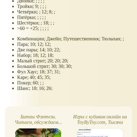
Двойки; ; ; ; ;
Тройки; 9; ; ; ;
Четвёрки; ; 12; 8; ;
Пятёрки; ; ; ; ;
Шестёрки; ; 18; ; ;
>60 = +25; ; ; ; ;
Комбинации; Джейн; Путешественник; Тюльпан; ;
Пара; 10; 12; 12;
Две пары; 14; 10; 22;
Набор; 18; 12; 18;
Малый стрит; 20; 20; 20;
Большой стрит; 30; 30; 30;
Фул Хаус; 18; 37; 31;
Каре; 40; 45; 35;
Покер; 60; ; ;
Шанс; 18; 16; 26;
Битвы Фэнтези.
Игры с кубиком онлайн на
Читаем, обсуждаем...
ToyByToy.com, Тысяча