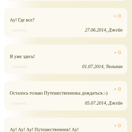
Ау! Где все?
27.06.2014
Джейн
ответить
Я уже здесь!
01.07.2014
Тюльпан
ответить
Осталось только Путешественника дождаться.:-)
05.07.2014
Джейн
ответить
Ау! Ау! Ау! Путешественник! Ау!