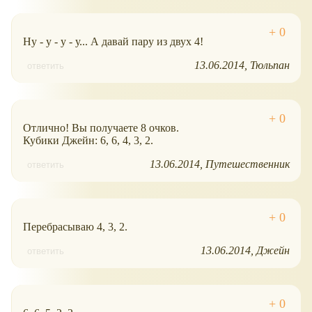
Ну - у - у - у... А давай пару из двух 4!
13.06.2014
Тюльпан
ответить
Отлично! Вы получаете 8 очков.
Кубики Джейн: 6, 6, 4, 3, 2.
13.06.2014
Путешественник
ответить
Перебрасываю 4, 3, 2.
13.06.2014
Джейн
ответить