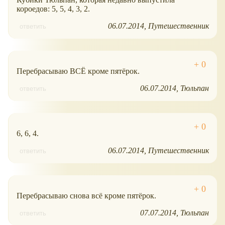
короедов: 5, 5, 4, 3, 2.
06.07.2014
Путешественник
ответить
Перебрасываю ВСЁ кроме пятёрок.
06.07.2014
Тюльпан
ответить
6, 6, 4.
06.07.2014
Путешественник
ответить
Перебрасываю снова всё кроме пятёрок.
07.07.2014
Тюльпан
ответить