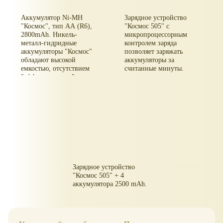
Аккумулятор Ni-MH
Зарядное устройство
"Космос", тип АА (R6),
"Космос 505" с
2800mAh. Никель-
микропроцессорным
металл-гидридные
контролем заряда
аккумуляторы "Космос"
позволяет заряжать
обладают высокой
аккумуляторы за
емкостью, отсутствием
считанные минуты.
"эффекта памяти",
возможностью быстрого
заряда. Используются в
цифровых фотокамерах,
телефонах DECT,
беспроводных
джойстиках, и других
устройств с высоким
энергопотреблением.
Зарядное устройство
"Космос 505" + 4
аккумулятора 2500 mAh.