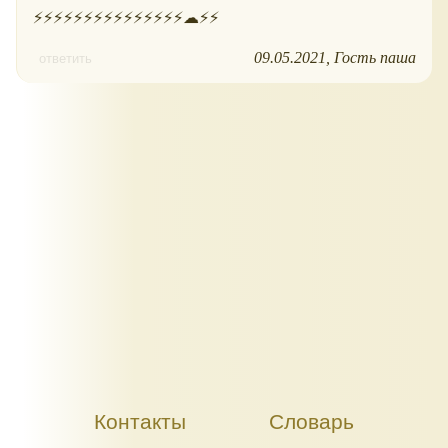
⚡⚡⚡⚡⚡⚡⚡⚡⚡⚡⚡⚡⚡⚡⚡☁⚡⚡
09.05.2021
Гость паша
ответить
Контакты
Словарь