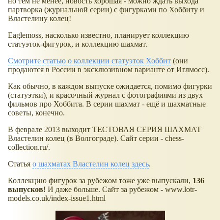
но тем не менее, новость хорошая - можно ждать выхода
партворка (журнальной серии) с фигурками по Хоббиту и
Властелину колец!
Eaglemoss, насколько известно, планирует коллекцию
статуэток-фигурок, и коллекцию шахмат.
Смотрите статью о коллекции статуэток Хоббит
(они
продаются в России в эксклюзивном варианте от Иглмосс).
Как обычно, в каждом выпуске ожидается, помимо фигурки
(статуэтки), и красочный журнал с фотографиями из двух
фильмов про Хоббита. В серии шахмат - ещё и шахматные
советы, конечно.
В феврале 2013 выходит ТЕСТОВАЯ СЕРИЯ ШАХМАТ
Властелин колец (в Волгограде). Сайт серии - chess-
collection.ru/.
Статья
о шахматах Властелин колец здесь
.
Коллекцию фигурок за рубежом тоже уже выпускали,
136
выпусков
! И даже больше. Сайт за рубежом - www.lotr-
models.co.uk/index-issue1.html