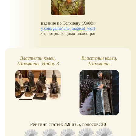
Уникальное издание по Толкиену (Хоббит)
www.toybytoy.com/game/The_magical_world_of_Tolkien
С секретиками, потрясающими иллюстрациями, и т.п.
Властелин колец.
Властелин колец.
Шахматы. Набор 3
Шахматы
Рейтинг статьи:
4.9
из
5
, голосов:
30