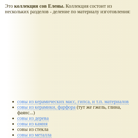
Это
коллекция сов Елены.
Коллекция состоит из
нескольких разделов - деление по материалу изготовления:
совы из керамических масс, гипса, и т.п. материалов
совы из керамики, фарфора
(тут же гжель, глина,
фаянс...)
совы из дерева
совы из камня
совы из стекла
совы из металла