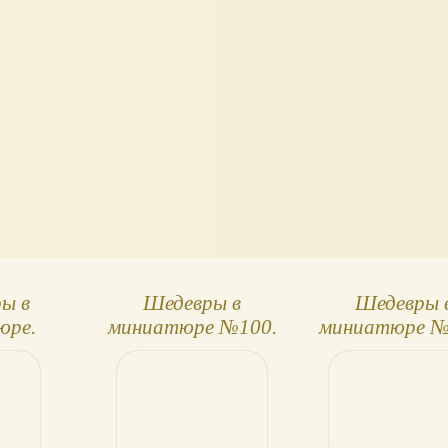
ы в
Шедевры в
Шедевры 
юре.
миниатюре №100.
миниатюре №
ск 4,
Отелло
Помяловск
стен
"Очерки бур