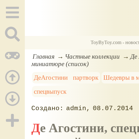
ToyByToy.com - новос
Главная
Частные коллекции
Де
миниатюре (список)
ДеАгостини
партворк
Шедевры в 
спецвыпуск
admin
08.07.2014
Де Агостини, спецвыпуски серии Шедевры