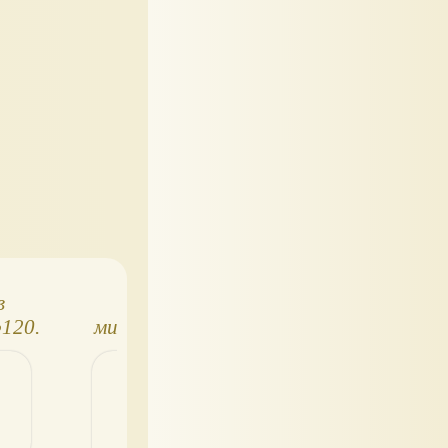
в
Шедевры в
Шедевры Миров
120.
миниатюре 118.
литературы в
ий
Газданов "Вечер у
миниатюре
сы"
Клэр"
(основная серия