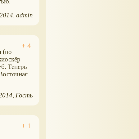
тью.
.2014
admin
 (по
киоскёр
уб. Теперь
 Восточная
.2014
Гость