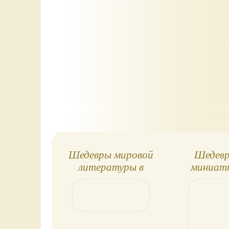
Шедевры мировой
Шедевр
литературы в
миниат
миниатюре.
Спецвыпу
Спецвыпуск 2
Джейн О