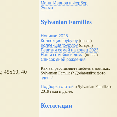
Манн, Иванов и Фербер
Эксмо
Sylvanian Families
Новинки 2025
Коллекция toybytoy
(новая)
Коллекция toybytoy
(старая)
Ревизия семей на конец 2023
Наши семейки и дома
(новое)
Список дней рождения
Как вы расставляете мебель в домиках
; 45х60; 40
Sylvanian Families? Добавляйте фото
здесь
!
Подборка статей
о Sylvanian Families с
2019 года и далее.
Коллекции