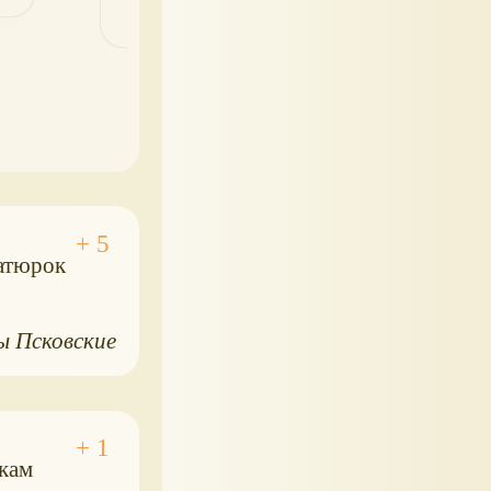
иатюрок
ы Псковские
скам