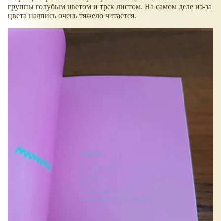
группы голубым цветом и трек листом. На самом деле из-за
цвета надпись очень тяжело читается.