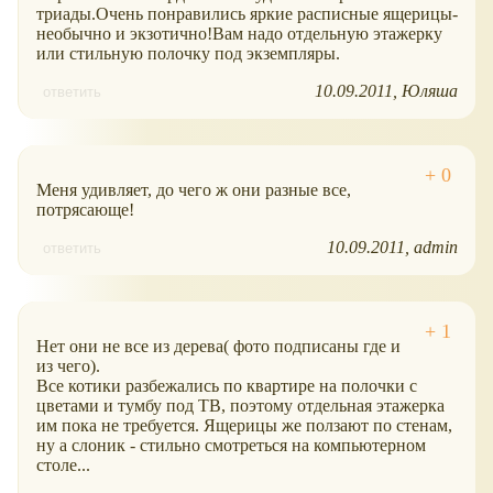
триады.Очень понравились яркие расписные ящерицы-
необычно и экзотично!Вам надо отдельную этажерку
или стильную полочку под экземпляры.
10.09.2011
Юляша
ответить
Меня удивляет, до чего ж они разные все,
потрясающе!
10.09.2011
admin
ответить
Нет они не все из дерева( фото подписаны где и
из чего).
Все котики разбежались по квартире на полочки с
цветами и тумбу под ТВ, поэтому отдельная этажерка
им пока не требуется. Ящерицы же ползают по стенам,
ну а слоник - стильно смотреться на компьютерном
столе...