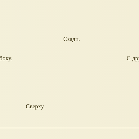
Сзади.
боку.
С др
Сверху.