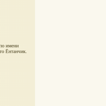
 по имени
то Ёнтанчик.