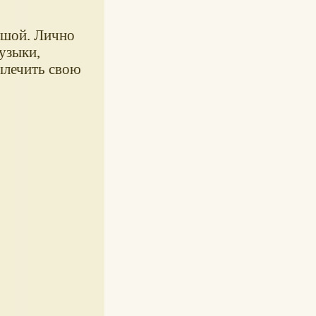
душой. Лично
узыки,
ылечить свою