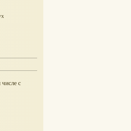
ух
 числе с