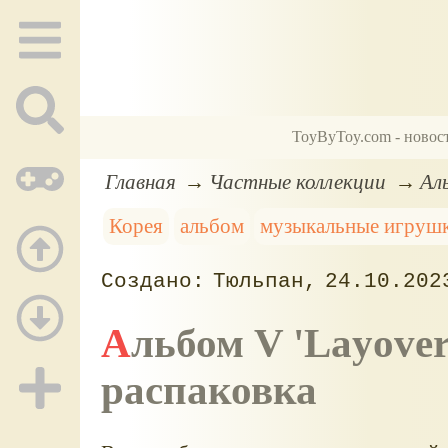
ToyByToy.com - новос
Главная
Частные коллекции
Аль
Корея
альбом
музыкальные игруш
Тюльпан
24.10.202
Альбом V 'Layover', version 3 (розовая),
распаковка