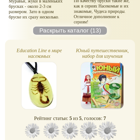
По качеству бруски такие же,
Муравьи, жуки в маленьких
как в сериях Насекомые и их
брусках - около 2-3 см
знакомые, Чудеса природы.
размером. Зато в одном
Отличное дополнение к
бруске их сразу несколько.
сериям!
Education Line в мире
Юный путешественник,
насекомых
набор для изучения
насекомых
Рейтинг статьи:
5
из
5
, голосов:
7