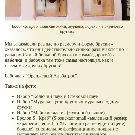
Бабочка, краб, майские жуки, муравьи, паучки - в акриловых
брусках.
Мы заказывали разные по размеру и форме бруски -
оказалось, что они действительно сильно различаются по
размеру. Самый большой брусок (и самый дорогой) -
бабочка
, и бабочка там тоже самая настоящая, как и
насекомые других брусков!
Бабочка - "Оранжевый Альбатрос".
Также на фото:
Набор "Колючий паук и Стеновой паук"
Набор "Муравьи" (три крупных муравья в одном
бруске)
Набор "Майские жуки" (жуки небольшие)
Брелок S "Краб" (S означает small - маленький размер
украшения, есть L и XL - они по размеру (и по цене)
больше), специальное фосфорицидное покрытие
заставляет этот брелок светиться в темноте