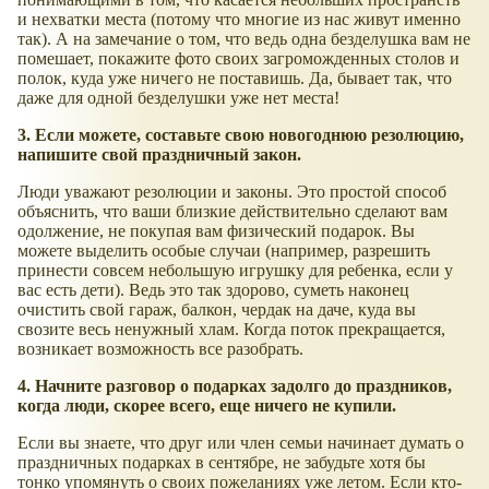
и нехватки места (потому что многие из нас живут именно
так). А на замечание о том, что ведь одна безделушка вам не
помешает, покажите фото своих загроможденных столов и
полок, куда уже ничего не поставишь. Да, бывает так, что
даже для одной безделушки уже нет места!
3. Если можете, составьте свою новогоднюю резолюцию,
напишите свой праздничный закон.
Люди уважают резолюции и законы. Это простой способ
объяснить, что ваши близкие действительно сделают вам
одолжение, не покупая вам физический подарок. Вы
можете выделить особые случаи (например, разрешить
принести совсем небольшую игрушку для ребенка, если у
вас есть дети). Ведь это так здорово, суметь наконец
очистить свой гараж, балкон, чердак на даче, куда вы
свозите весь ненужный хлам. Когда поток прекращается,
возникает возможность все разобрать.
4. Начните разговор о подарках задолго до праздников,
когда люди, скорее всего, еще ничего не купили.
Если вы знаете, что друг или член семьи начинает думать о
праздничных подарках в сентябре, не забудьте хотя бы
тонко упомянуть о своих пожеланиях уже летом. Если кто-