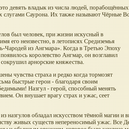
а это девять владык из числа людей, порабощённы
х слугами Саурона. Их также называют Чёрные Вс
лов был человек, при жизни искусный в
 имя его неизвестно, в летописях Средиземья
ь-Чародей из Ангмара». Когда в Третью Эпоху
 появилось королевство Ангмар, он возглавил
м сокрушил арнорские княжества.
ены чувства страха и редко когда тормозят
есьма быстрые герои - благодаря своим
едимыми! Назгул - герой, способный менять
ием. Он внушает врагу страх и ужас, сеет
из назгулов обладал искусством тёмной магии и 
ству живых существ непереносимый ужас. Все Д
ны и обычным оружием, которое было усилено м