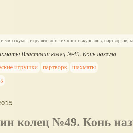
ти мира кукол, игрушек, детских книг и журналов, партворков,
хматы Властелин колец №49. Конь назгула
еские игрушки
партворк
шахматы
s
2015
лин колец №49. Конь наз