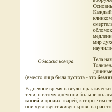
Основны
Каждый 
клинком
смертель
обломок
медленн
мир дух
научилис
Тела на
Обложка номера.
Толкиен
длинные
(вместо лица была пустота - это
безли
В дневное время назгулы практически
тени, поэтому днём они больше полага
коней
и прочих тварей, которые им сл
они чувствуют живую кровь на рассто