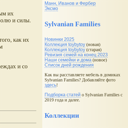
Манн, Иванов и Фербер
Эксмо
ым их
волю и силы.
Sylvanian Families
того, как их
Новинки 2025
Коллекция toybytoy
(новая)
м
Коллекция toybytoy
(старая)
Ревизия семей на конец 2023
Наши семейки и дома
(новое)
Список дней рождения
еждах и со
Как вы расставляете мебель в домиках
Sylvanian Families? Добавляйте фото
здесь
!
Подборка статей
о Sylvanian Families с
2019 года и далее.
Коллекции