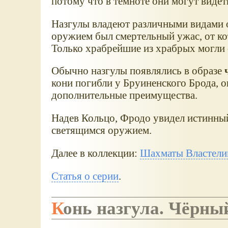
потому что в темноте они могут видет
Назгулы владеют различными видами о
оружием был смертельный ужас, от ко
Только храбрейшие из храбрых могли 
Обычно назгулы появлялись в образе
кони погибли у Бруиненского Брода, 
дополнительные преимущества.
Надев Кольцо, Фродо увидел истинный
светящимся оружием.
Далее в коллекции:
Шахматы Властели
Статья о серии
.
Конь назгула. Чёрн