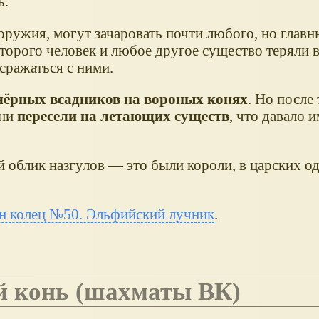
ь.
ружия, могут зачаровать почти любого, но главн
торого человек и любое другое существо теряли 
сражаться с ними.
чёрных всадников на вороных конях
. Но после 
они
пересели на летающих существ
, что давало и
 облик назгулов — это были короли, в царских од
н колец №50. Эльфийский лучник
.
ый конь (шахматы ВК)