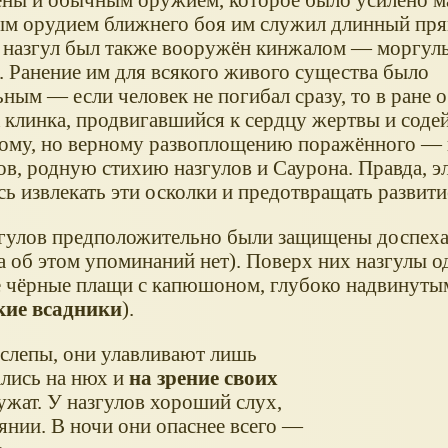
м орудием ближнего боя им служил длинный пря
назгул был также вооружён кинжалом — моргул
. Ранение им для всякого живого существа было
ным — если человек не погибал сразу, то в ране о
 клинка, продвигавшийся к сердцу жертвы и соде
ому, но верному развоплощению поражённого — 
ов, родную стихию назгулов и Саурона. Правда, 
ь извлекать эти осколки и предотвращать развити
згулов предположительно были защищены доспеха
а об этом упоминаний нет). Поверх них назгулы о
 чёрные плащи с капюшоном, глубоко надвинуты
кие всадники
).
 слепы, они улавливают лишь
лись на нюх и
на зрение своих
ужат. У назгулов хороший слух,
янии. В ночи они опаснее всего —