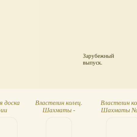
Зарубежный
выпуск.
 доска
Властелин колец.
Властелин к
рии
Шахматы -
Шахматы №
аты
комплект шахмат,
Саурон и №
 Колец
фигуры и пешки
Балрог
чёрных и белых