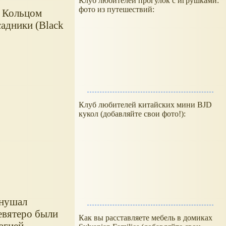
Клуб любителей прогулок с игрушками:
фото из путешествий:
х Кольцом
адники (Black
Клуб любителей китайских мини BJD
кукол (добавляйте свои фото!):
внушал
евятеро были
Как вы расставляете мебель в домиках
агией.