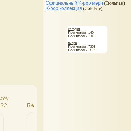
Официальный K-pop мерч
(Тюльпан)
K-pop коллекция
(ColdFire)
сегодня
Просмотров: 140
Посетителей: 106
вчера
Просмотров: 7362
Посетителей: 3105
олец
Шахматы
Шахматы
32.
Властелин Колец
Властелин Колец
33
№4 (Гэндальф)
(Барад-дур)