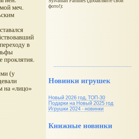
Sylvanian Families (добавляйте свои
фото!):
мой меч.
ьским
ставался
йствовавший
переходу в
эльфы
е проклятия.
ми (у
Новинки игрушек
девали
м на «лицо»
Новый 2026 год, ТОП-30
Подарки на Новый 2025 год
Игрушки 2024 - новинки
Книжные новинки