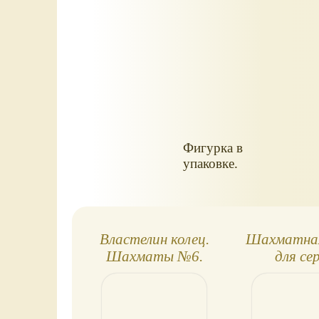
Фигурка в
упаковке.
Властелин колец.
Шахматная
Шахматы №6.
для се
Леголас
Шахм
Властелин