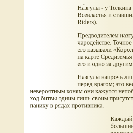
На́згулы - у Толкин
Всевластья и ставши
Riders).
Предводителем назгу
чародействе. Точное
его называли «Корол
на карте Средиземья
его и одно за други
Назгулы напрочь лиш
перед врагом; это в
невероятным коням они кажутся непоб
ход битвы одним лишь своим присутств
панику в рядах противника.
Каждый 
большин
вооруже