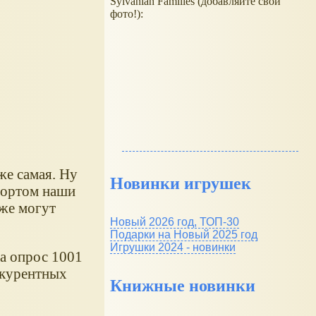
Sylvanian Families (добавляйте свои
фото!):
же самая. Ну
Новинки игрушек
Спортом наши
оже могут
Новый 2026 год, ТОП-30
Подарки на Новый 2025 год
Игрушки 2024 - новинки
ла опрос 1001
нкурентных
Книжные новинки