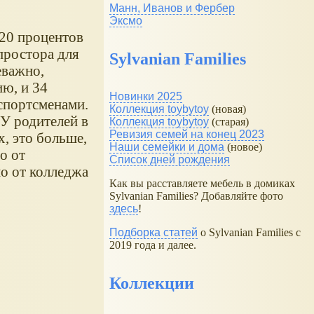
Манн, Иванов и Фербер
Эксмо
 20 процентов
простора для
Sylvanian Families
еважно,
ю, и 34
Новинки 2025
спортсменами.
Коллекция toybytoy
(новая)
 У родителей в
Коллекция toybytoy
(старая)
Ревизия семей на конец 2023
, это больше,
Наши семейки и дома
(новое)
о от
Список дней рождения
мо от колледжа
Как вы расставляете мебель в домиках
Sylvanian Families? Добавляйте фото
здесь
!
Подборка статей
о Sylvanian Families с
2019 года и далее.
Коллекции