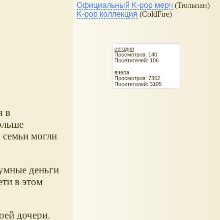
Официальный K-pop мерч
(Тюльпан)
K-pop коллекция
(ColdFire)
сегодня
Просмотров: 140
Посетителей: 106
вчера
Просмотров: 7362
Посетителей: 3105
я в
ольше
х семьи могли
зумные деньги
ети в этом
оей дочери.