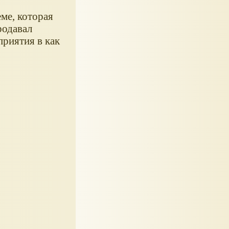
еме, которая
родавал
риятия в как