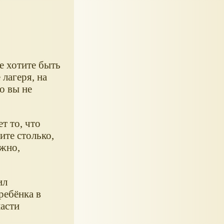
е хотите быть
 лагеря, на
о вы не
т то, что
тите столько,
ажно,
ил
ребёнка в
ласти