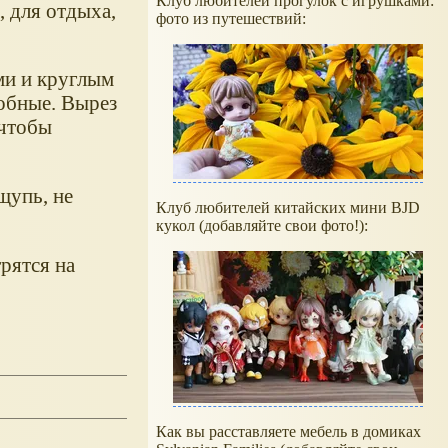
Клуб любителей прогулок с игрушками:
 для отдыха,
фото из путешествий:
ми и круглым
добные. Вырез
(чтобы
щупь, не
Клуб любителей китайских мини BJD
кукол (добавляйте свои фото!):
рятся на
Как вы расставляете мебель в домиках