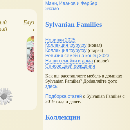
Манн, Иванов и Фербер
Эксмо
вый
Блуза для девочки и
Яркие детские
Sylvanian Families
ый
футболка, в
футболки
олка
цветочек
Новинки 2025
Коллекция toybytoy
(новая)
Коллекция toybytoy
(старая)
Ревизия семей на конец 2023
Наши семейки и дома
(новое)
Список дней рождения
Как вы расставляете мебель в домиках
Sylvanian Families? Добавляйте фото
здесь
!
Подборка статей
о Sylvanian Families с
2019 года и далее.
Коллекции