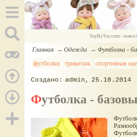
ToyByToy.com - новос
Главная
Одежда
Футболка - ба
футболки
трикотаж
спортивная од
admin
25.10.2014
Футболка - базов
Футболк
Разнооб
Футболк