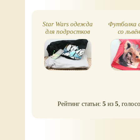
Star Wars одежда
Футболка с 
для подростков
со львё
Рейтинг статьи:
5
из
5
, голос