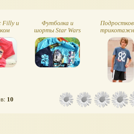
Filly и
Футболка и
Подростко
нком
шорты Star Wars
трикотажн
костюм, футб
и шорты
ов:
10