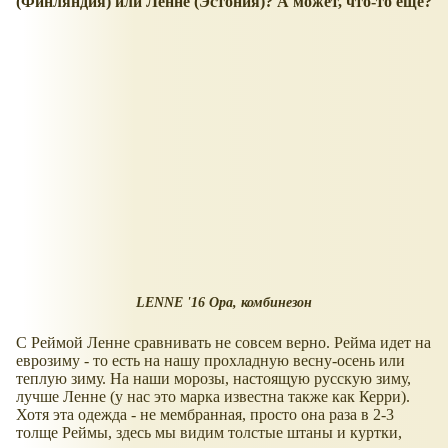
(Финляндия) или Ленне (Эстония)? А может, что-то ещё?
LENNE '16 Opa, комбинезон
С Реймой Ленне сравнивать не совсем верно. Рейма идет на
еврозиму - то есть на нашу прохладную весну-осень или
теплую зиму. На наши морозы, настоящую русскую зиму,
лучше Ленне (у нас это марка известна также как Керри).
Хотя эта одежда - не мембранная, просто она раза в 2-3
толще Реймы, здесь мы видим толстые штаны и куртки,