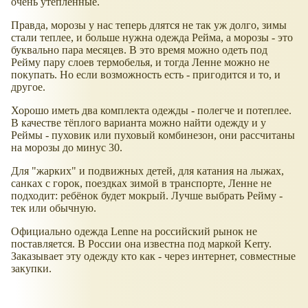
очень утепленные.
Правда, морозы у нас теперь длятся не так уж долго, зимы
стали теплее, и больше нужна одежда Рейма, а морозы - это
буквально пара месяцев. В это время можно одеть под
Рейму пару слоев термобелья, и тогда Ленне можно не
покупать. Но если возможность есть - пригодится и то, и
другое.
Хорошо иметь два комплекта одежды - полегче и потеплее.
В качестве тёплого варианта можно найти одежду и у
Реймы - пуховик или пуховый комбинезон, они рассчитаны
на морозы до минус 30.
Для "жарких" и подвижных детей, для катания на лыжах,
санках с горок, поездках зимой в транспорте, Ленне не
подходит: ребёнок будет мокрый. Лучше выбрать Рейму -
тек или обычную.
Официально одежда Lenne на российский рынок не
поставляется. В России она известна под маркой Kerry.
Заказывает эту одежду кто как - через интернет, совместные
закупки.