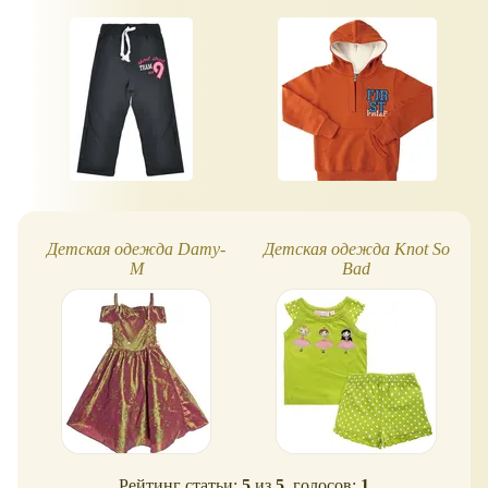
Детская одежда Damy-
Детская одежда Knot So
M
Bad
Рейтинг статьи:
5
из
5
, голосов:
1