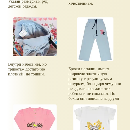
Указан размерный ряд
качественные.
детской одежды.
Внутри начёса нет, но
Брюки на талии имеют
трикотаж достаточно
широкую эластичную
плотный, не тонкий.
резинку с регулируемым
шнурком, благодаря чему они
не сдавливают животик
ребенка и не сползают. По
бокам они дополнены двумя
втачными кармашками.
Спереди брючки оформлены
оригинальной вышивкой в
виде логотипа и цифрой 3.